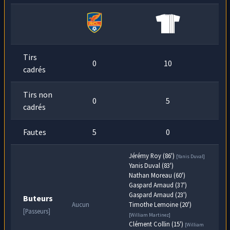
Le bloc de
Alpha804643
joue haut et les pertes
78
de balle peuvent s'avérer dangereuses,
RC
min
Lormont
pourrait en profiter.
Tirs
0
10
cadrés
Tirs non
0
5
cadrés
Fautes
5
0
Jérémy Roy (86')
[Yanis Duval]
Yanis Duval (83')
Nathan Moreau (60')
Gaspard Arnaud (37')
Gaspard Arnaud (23')
Buteurs
Aucun
Timothe Lemoine (20')
[Passeurs]
[William Martinez]
Clément Collin (15')
[William