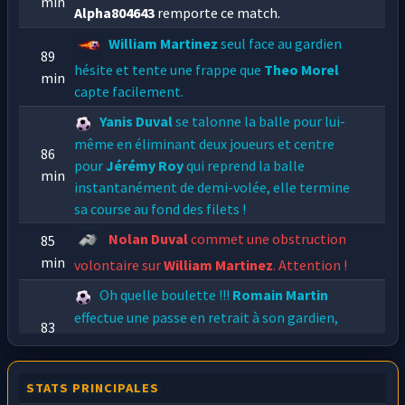
min
Alpha804643
remporte ce match.
William Martinez
seul face au gardien
89
hésite et tente une frappe que
Theo Morel
min
capte facilement.
Yanis Duval
se talonne la balle pour lui-
même en éliminant deux joueurs et centre
86
pour
Jérémy Roy
qui reprend la balle
min
instantanément de demi-volée, elle termine
sa course au fond des filets !
Nolan Duval
commet une obstruction
85
min
volontaire sur
William Martinez
. Attention !
Oh quelle boulette !!!
Romain Martin
effectue une passe en retrait à son gardien,
83
celle ci est trop molle,
Yanis Duval
s'empare
min
du ballon, contourne le gardien et marque
dans le but vide ...
STATS PRINCIPALES