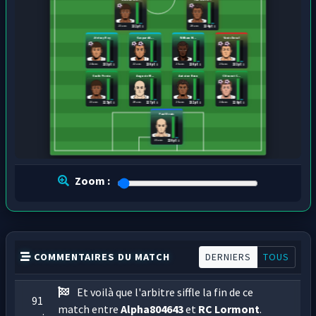
23 ans
20 ans
132 pts
134 pts
Jérémy Roy
Gaspard A...
William M...
Yanis Duval
24 ans
22 ans
26 ans
26 ans
133 pts
130 pts
130 pts
133 pts
Emile Perrin
Auguste M...
Antoine Brun
Clément C...
23 ans
20 ans
26 ans
24 ans
125 pts
127 pts
132 pts
126 pts
Paul Denis
21 ans
130 pts
Zoom :
COMMENTAIRES DU MATCH
DERNIERS
TOUS
Et voilà que l'arbitre siffle la fin de ce
91
match entre
Alpha804643
et
RC Lormont
.