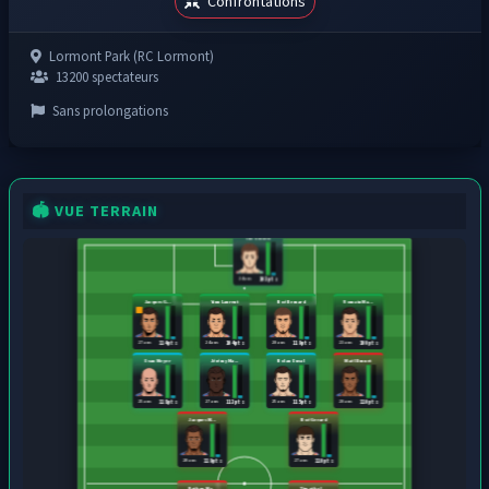
Confrontations
Lormont Park (RC Lormont)
13200 spectateurs
Sans prolongations
🏟️ VUE TERRAIN
Theo Morel
24 ans
103 pts
Jacques G...
Yann Laurent
Noé Bernard
Romain Ma...
27 ans
24 ans
28 ans
23 ans
114 pts
104 pts
119 pts
100 pts
Evan Meyer
Jérémy Ma...
Nolan Duval
Maël Brunet
25 ans
27 ans
25 ans
28 ans
118 pts
113 pts
115 pts
110 pts
Jacques M...
Noé Gerard
20 ans
27 ans
119 pts
110 pts
Nathan Mo...
Timothe L...