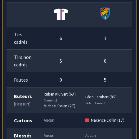
filet, quel dommage !
Tirs
6
1
cadrés
Tirs non
5
0
cadrés
Fautes
0
5
Ruben Kluivert (68')
Buteurs
Léon Lambert (86')
[Juninho]
[Adam Laurent]
[Passeurs]
Michael Essien (20')
Cartons
Aucun
Maxence Collin (10')
Blessés
Aucun
Aucun