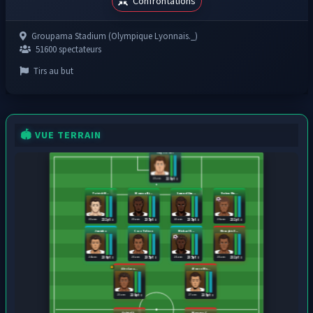
Confrontations
Groupama Stadium (Olympique Lyonnais._)
51600 spectateurs
Tirs au but
🏟️ VUE TERRAIN
Hugo Lloris
21 ans
228 pts
Patrick M...
Moussa Ni...
Samuel Um...
Ruben Klu...
21 ans
21 ans
22 ans
26 ans
232 pts
235 pts
235 pts
232 pts
Juninho
Coco Tolisso
Michael E...
Memphis D...
24 ans
21 ans
21 ans
21 ans
236 pts
235 pts
235 pts
232 pts
Alex Laca...
Afonso Mo...
23 ans
27 ans
238 pts
235 pts
Gabriel S...
Maxence C...