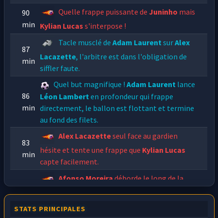
Quelle frappe puissante de
Juninho
mais
90
min
Kylian Lucas
s'interpose !
Tacle musclé de
Adam Laurent
sur
Alex
87
Lacazette
, l'arbitre est dans l'obligation de
min
siffler faute.
Quel but magnifique !
Adam Laurent
lance
86
Léon Lambert
en profondeur qui frappe
min
directement, le ballon est flottant et termine
au fond des filets.
Alex Lacazette
seul face au gardien
83
hésite et tente une frappe que
Kylian Lucas
min
capte facilement.
Afonso Moreira
déborde le long de la
ligne de touche et centre à destination de
Alex
80
Lacazette
! Celui-ci coupe la trajectoire de la
min
STATS PRINCIPALES
balle mais cette dernière termine dans le petit