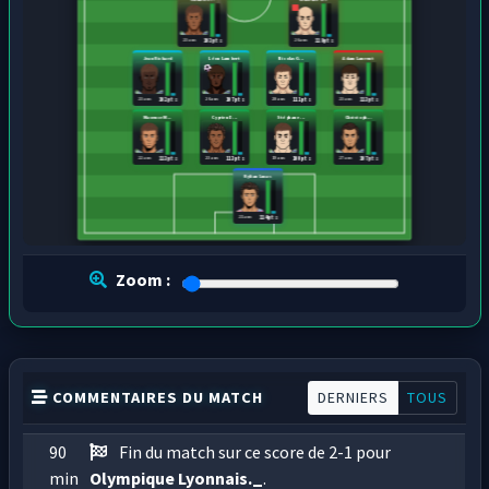
23 ans
26 ans
103 pts
119 pts
Jean Richard
Léon Lambert
Nicolas G...
Adam Laurent
23 ans
26 ans
28 ans
23 ans
102 pts
107 pts
111 pts
113 pts
Maxence M...
Cyprien D...
Stéphane ...
Christoph...
22 ans
23 ans
19 ans
27 ans
113 pts
113 pts
100 pts
107 pts
Kylian Lucas
21 ans
114 pts
Zoom :
COMMENTAIRES DU MATCH
DERNIERS
TOUS
90
Fin du match sur ce score de 2-1 pour
min
Olympique Lyonnais._
.