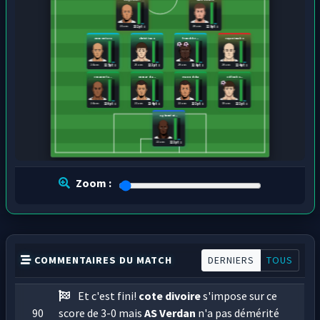
21 ans
20 ans
132 pts
129 pts
oumou tara
christ inao
franck ke...
rayan imako
24 ans
25 ans
20 ans
20 ans
125 pts
123 pts
129 pts
124 pts
emanuel a...
oumar dia...
evan ndicka
odilon ko...
24 ans
21 ans
22 ans
19 ans
130 pts
134 pts
133 pts
133 pts
agbamé ni...
22 ans
123 pts
Zoom :
COMMENTAIRES DU MATCH
DERNIERS
TOUS
Et c'est fini!
cote divoire
s'impose sur ce
90
score de 3-0 mais
AS Verdan
n'a pas démérité