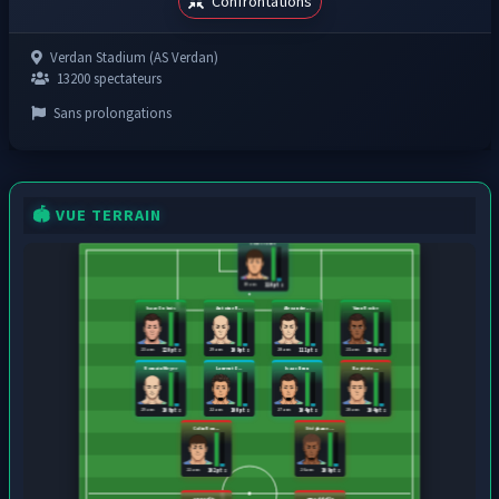
Confrontations
Verdan Stadium (AS Verdan)
13200 spectateurs
Sans prolongations
🏟️ VUE TERRAIN
Louis Faure
19 ans
110 pts
Isaac Dubois
Antoine R...
Alexandre...
Yann Roche
23 ans
29 ans
28 ans
21 ans
120 pts
109 pts
111 pts
106 pts
Romain Meyer
Laurent D...
Isaac Brun
Baptiste ...
29 ans
22 ans
27 ans
28 ans
106 pts
100 pts
104 pts
104 pts
Colin Rou...
Stéphane ...
22 ans
26 ans
102 pts
109 pts
ange elis...
amad diallo