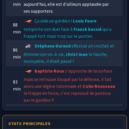
min
aujourd'hui, elle est d'ailleurs applaudie par
ses supporters.
Ça aide un gardien !
Louis Faure
88
remporte son duel face à
franck kessié
qui a
min
frappé fort mais trop sur le portier.
Stéphane Durand
effectue un crochet et
86
élimine son vis-à-vis,
christ inao
le fauche,
min
incroyable, il était passé !
Baptiste Roux
s'approche de la surface
mais se retrouve bloqué par la défense, il fait
83
alors une légère talonnade et
Colin Rousseau
min
la frappe en force, c'est repoussé de justesse
par le gardien !!
80
cote divoire
fait tourner le ballon,
AS Verdan
min
tente de le récupérer.
STATS PRINCIPALES
Laurent Duval
qui décoche une énorme