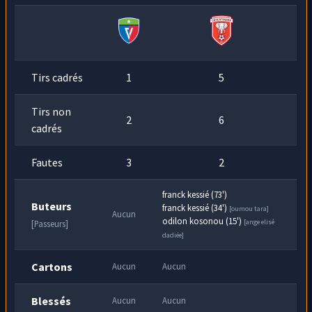
74
frappe sur cette passe de
Baptiste Roux
mais
min
celle-ci va directement dans les tribunes. Elle
fera tout de même un heureux !
Tirs cadrés
1
5
Tirs non
2
6
cadrés
Fautes
3
2
franck kessié (73')
Buteurs
franck kessié (34')
[oumou tara]
Aucun
odilon kosonou (15')
[ange elisé
[Passeurs]
dadiée]
Cartons
Aucun
Aucun
Blessés
Aucun
Aucun