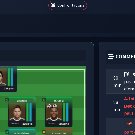
Confrontations
COMMEN
. Buffon
R
90
pas 
min
d'emp
s
226 pts
A. In
S Ramos
M. Cafu
88
Bec
min
peut 
26 ans
23 ans
226 pts
231 pts
part
D. Beckham
T. Henry_14