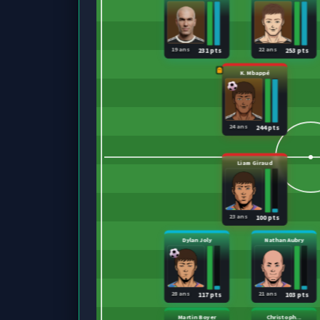
19 ans
22 ans
231 pts
253 pts
K. Mbappé
24 ans
244 pts
Liam Giraud
23 ans
100 pts
Dylan Joly
Nathan Aubry
28 ans
21 ans
117 pts
103 pts
Martin Boyer
Christoph...