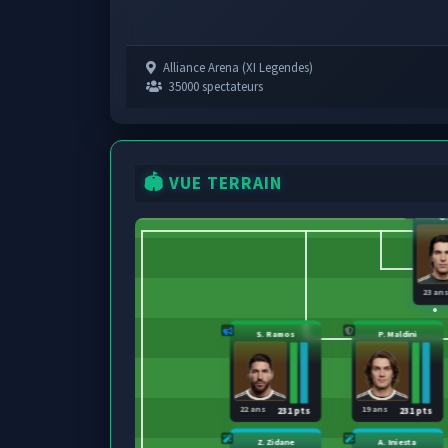
Alliance Arena (XI Legendes)
35000 spectateurs
🏟️ VUE TERRAIN
G
23 an
S. Ramos
P. Maldini
22 ans
19 ans
231 pts
231 pts
Z. Zidane
A. Iniesta