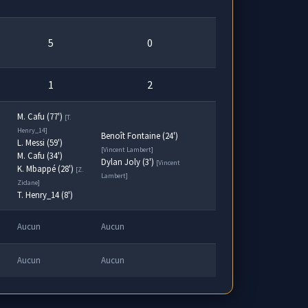
5
0
1
2
M. Cafu (77')
[T.
Henry_14]
Benoît Fontaine (24')
L. Messi (59')
[Vincent Lambert]
M. Cafu (34')
Dylan Joly (3')
[Vincent
K. Mbappé (28')
[Z.
Lambert]
Zidane]
T. Henry_14 (8')
Aucun
Aucun
Aucun
Aucun