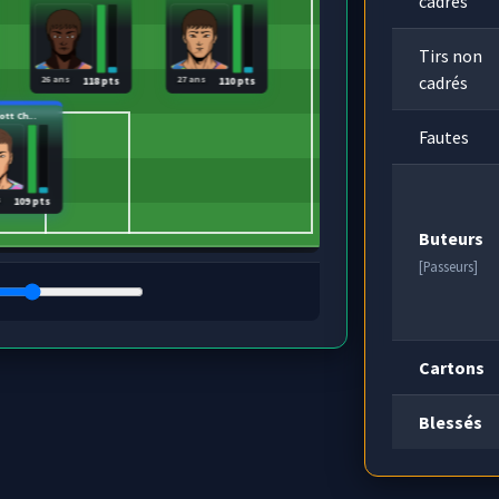
cadrés
Tirs non
cadrés
26 ans
27 ans
118 pts
110 pts
ott Ch...
Fautes
s
109 pts
Buteurs
[Passeurs]
Cartons
Blessés