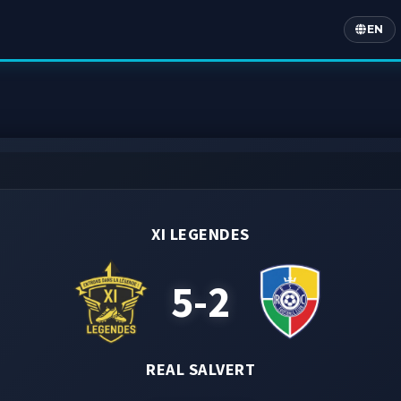
EN
Englis
XI LEGENDES
5-2
REAL SALVERT