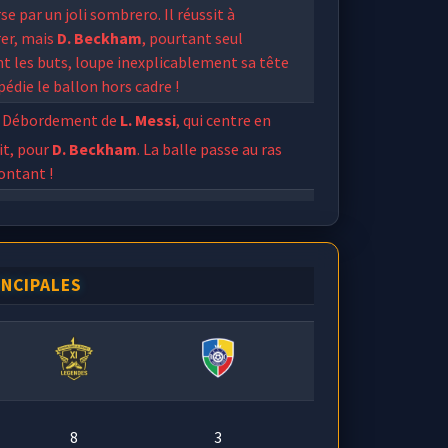
se par un joli sombrero. Il réussit à
rer, mais
D. Beckham
, pourtant seul
t les buts, loupe inexplicablement sa tête
pédie le ballon hors cadre !
Débordement de
L. Messi
, qui centre en
it, pour
D. Beckham
. La balle passe au ras
ontant !
M. Cafu
a pris tout son temps pour
er
Eliott Chevalier
... trop peut-être, une
d'un défenseur est venue sauver son
INCIPALES
e.
elle passe de
T. Henry_14
en direction de
afu
qui enchaîne un magnifique contrôle
 d'une frappe en pivot, le ballon va se loger
la barre transversale !
8
3