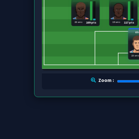
25 ans
19 ans
109 pts
117 pts
Eli
23 an
Zoom :