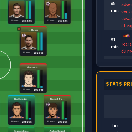
85
adver
min
cent
devan
23 ans
27 ans
231 pts
217 pts
et ex
L. Messi
81
retra
min
du m
23 ans
232 pts
Vincent L...
78
lobb
min
tête 
STATS PR
équip
22 ans
106 pts
B
Matheo Ar...
Benoît Fo...
77
M. C
min
suivi
sous 
26 ans
21 ans
105 pts
100 pts
Tirs
Alexandre...
Aubin Girard