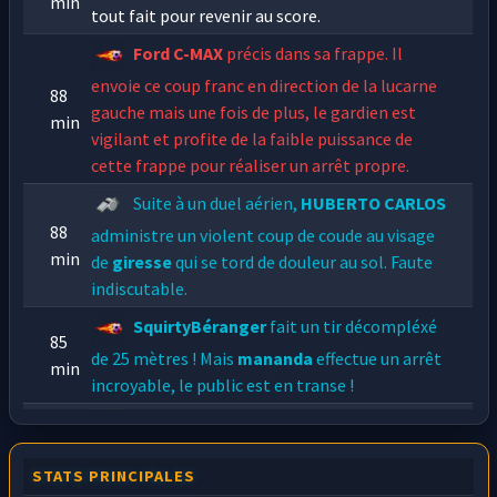
min
tout fait pour revenir au score.
Ford C-MAX
précis dans sa frappe. Il
envoie ce coup franc en direction de la lucarne
88
gauche mais une fois de plus, le gardien est
min
vigilant et profite de la faible puissance de
cette frappe pour réaliser un arrêt propre.
Suite à un duel aérien,
HUBERTO CARLOS
88
administre un violent coup de coude au visage
min
de
giresse
qui se tord de douleur au sol. Faute
indiscutable.
SquirtyBéranger
fait un tir décompléxé
85
de 25 mètres ! Mais
mananda
effectue un arrêt
min
incroyable, le public est en transe !
Tacle musclé de
pavard
sur
Slip
81
kangourou
, l'arbitre est dans l'obligation de
min
STATS PRINCIPALES
siffler faute.