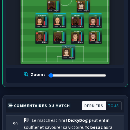
25 ans
25 ans
251 pts
259 pts
Quoicoubaka
LA SOUPAPE
SquirtyBé...
Le G
26 ans
20 ans
29 ans
25 ans
252 pts
171 pts
255 pts
253 pts
Creamy De...
Sup Naked
Slip kang...
HUBERTO C...
29 ans
23 ans
24 ans
23 ans
238 pts
240 pts
239 pts
273 pts
Big clampin
25 ans
251 pts
Zoom :
COMMENTAIRES DU MATCH
DERNIERS
TOUS
Le match est fini !
DickyDog
peut enfin
90
souffler et savourer sa victoire.
fc besac
aura