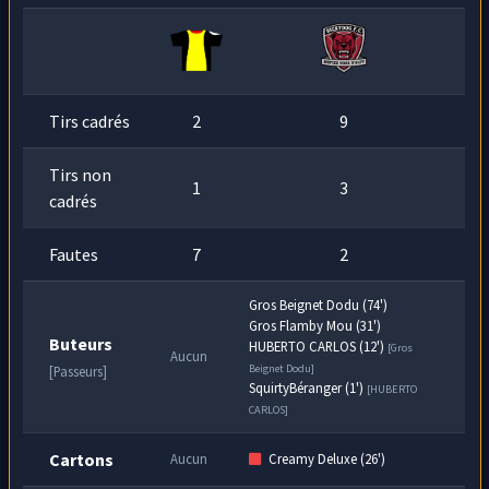
Gros Beignet Dodu
n'arrive plus à avancer
77
sur le terrain. Ce dernier contact semble l'avoir
min
blessé à la jambe gauche. Il a l'air de souffrir !
Tirs cadrés
2
9
Tirs non
1
3
cadrés
Fautes
7
2
Gros Beignet Dodu (74')
Gros Flamby Mou (31')
Buteurs
HUBERTO CARLOS (12')
[Gros
Aucun
Beignet Dodu]
[Passeurs]
SquirtyBéranger (1')
[HUBERTO
CARLOS]
Cartons
Aucun
Creamy Deluxe (26')