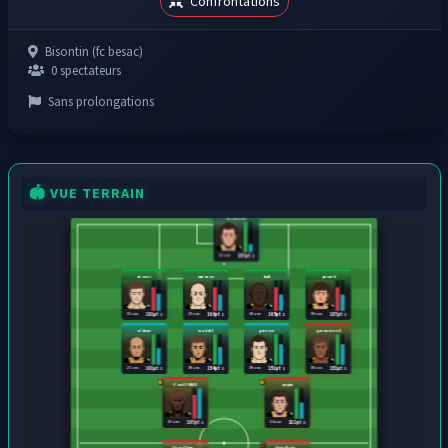
Confrontations
Bisontin (fc besac)
0 spectateurs
Sans prolongations
🏟️ VUE TERRAIN
mananda
32 ans
157 pts
mozer
amoros
boli
pavard
32 ans
29 ans
30 ans
30 ans
161 pts
166 pts
165 pts
167 pts
zidane
waddel
giresse
greenwood
27 ans
30 ans
30 ans
30 ans
161 pts
154 pts
151 pts
151 pts
Ford C-MAX
papin
25 ans
26 ans
197 pts
132 pts
Gros Flam...
Gros Beig...