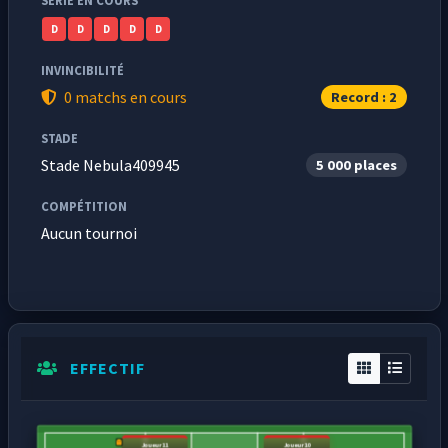
SÉRIE EN COURS
D
D
D
D
D
INVINCIBILITÉ
0 matchs en cours
Record : 2
STADE
Stade Nebula409945
5 000 places
COMPÉTITION
Aucun tournoi
EFFECTIF
Joueur11
Joueur10