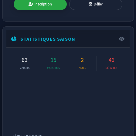
Inscription
Défier
STATISTIQUES SAISON
63
15
2
46
MATCHS
VICTOIRES
NULS
DÉFAITES