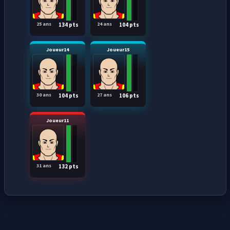
25 ans
24 ans
134 pts
104 pts
Joueur14
Joueur15
30 ans
27 ans
104 pts
106 pts
Joueur11
31 ans
132 pts