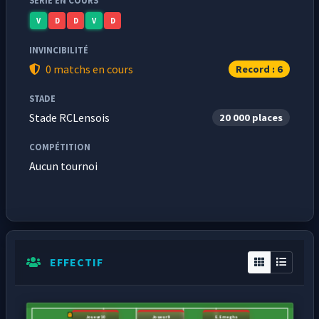
SÉRIE EN COURS
V
D
D
V
D
INVINCIBILITÉ
0 matchs en cours
Record : 6
STADE
Stade RCLensois
20 000 places
COMPÉTITION
Aucun tournoi
EFFECTIF
Joueur10
Joueur9
E. Emegha