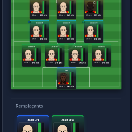
28 ans
26 ans
27 ans
158 pts
143 pts
183 pts
Joueur8
Joueur7
Joueur6
29 ans
29 ans
28 ans
141 pts
139 pts
141 pts
Joueur5
Joueur4
Joueur3
Joueur2
30 ans
25 ans
30 ans
26 ans
145 pts
145 pts
145 pts
145 pts
Zuli
23 ans
169 pts
Remplaçants
Joueur1
Joueur13