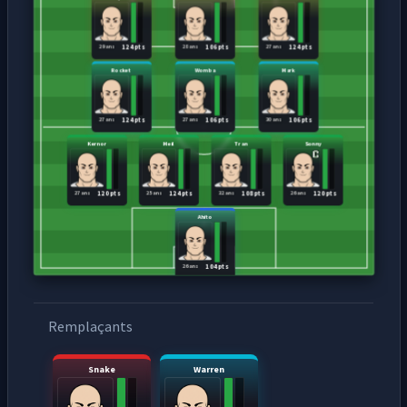
29 ans
28 ans
27 ans
124 pts
106 pts
124 pts
Rocket
Womba
Mark
27 ans
27 ans
30 ans
124 pts
106 pts
106 pts
Kernor
Meil
Tran
Sonny
27 ans
25 ans
32 ans
26 ans
120 pts
124 pts
108 pts
120 pts
Ahito
26 ans
104 pts
Remplaçants
Snake
Warren