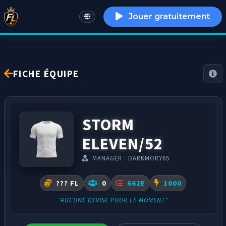
Jouer gratuitement
English
FICHE ÉQUIPE
STORM
ELEVEN/52
MANAGER : DARKMORY65
??? FL
0
662E
1000
"AUCUNE DEVISE POUR LE MOMENT"