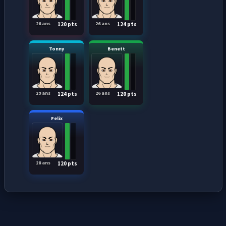
26 ans
26 ans
120 pts
124 pts
Tonny
Benett
29 ans
26 ans
124 pts
120 pts
Felix
28 ans
120 pts