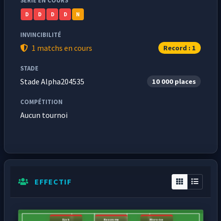
SÉRIE EN COURS
D
D
D
D
N
INVINCIBILITÉ
1 matchs en cours
Record : 1
STADE
Stade Alpha204535
10 000 places
COMPÉTITION
Aucun tournoi
EFFECTIF
Djok
Neocrome
Micro-ice