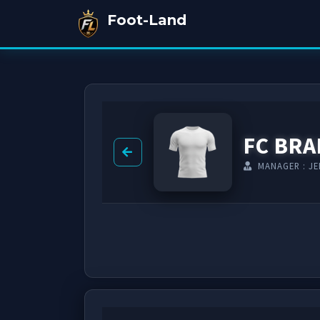
Foot-Land
FC BRA
MANAGER : JE