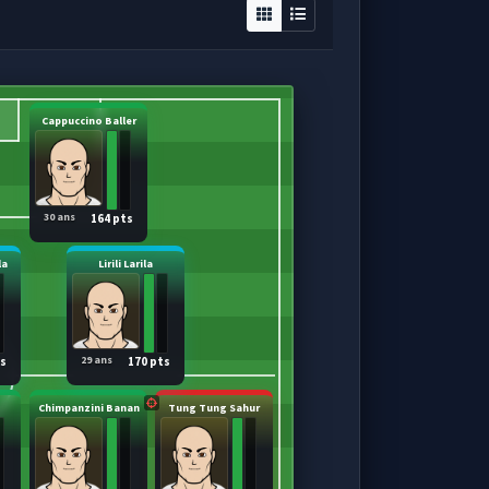
Cappuccino Baller
30 ans
164 pts
la
Lirili Larila
29 ans
ts
170 pts
Chimpanzini Banan
Tung Tung Sahur