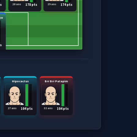
28 ans
29 ans
ts
178 pts
174 pts
co
ts
Hipocactus
Brr Brr Patapim
27 ans
32 ans
104 pts
104 pts