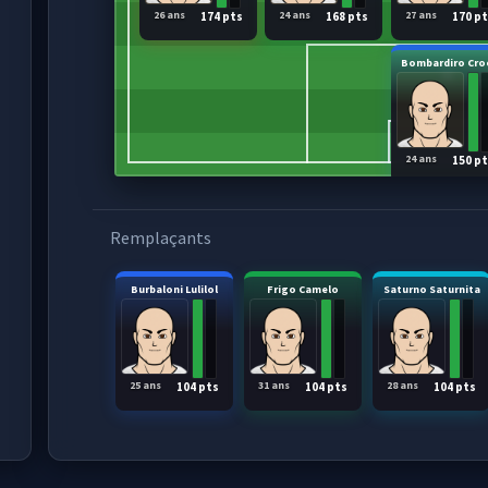
26 ans
24 ans
27 ans
174 pts
168 pts
170 p
Bombardiro Cro
24 ans
150 p
Remplaçants
Burbaloni Lulilol
Frigo Camelo
Saturno Saturnita
25 ans
31 ans
28 ans
104 pts
104 pts
104 pts