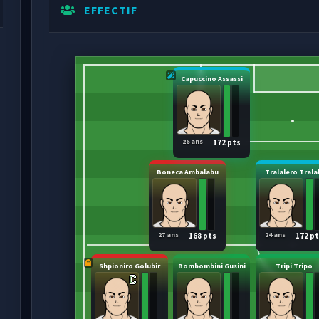
EFFECTIF
Capuccino Assassi
26 ans
172 pts
Boneca Ambalabu
Tralalero Trala
27 ans
24 ans
168 pts
172 p
Shpioniro Golubir
Bombombini Gusini
Tripi Tripo