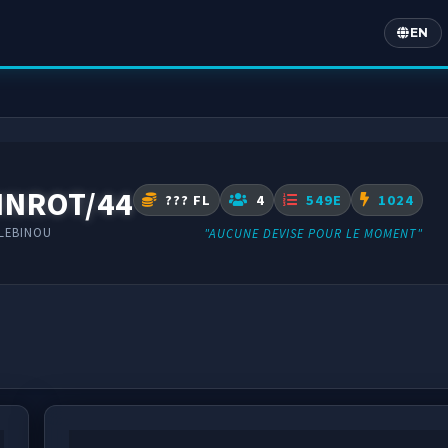
EN
Englis
INROT/44
??? FL
4
549E
1024
LEBINOU
"AUCUNE DEVISE POUR LE MOMENT"