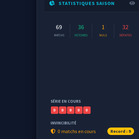
STATISTIQUES SAISON
69
36
1
32
MATCHS
VICTOIRES
NULS
DÉFAITES
SÉRIE EN COURS
D
D
D
D
D
INVINCIBILITÉ
0 matchs en cours
Record : 9