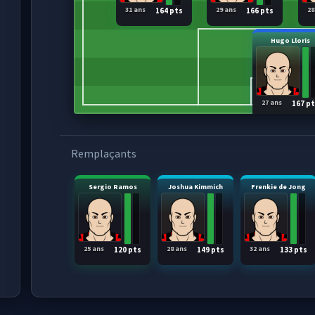
31 ans
29 ans
28
164 pts
166 pts
Hugo Lloris
27 ans
167 p
Remplaçants
Sergio Ramos
Joshua Kimmich
Frenkie de Jong
25 ans
28 ans
32 ans
120 pts
149 pts
133 pts