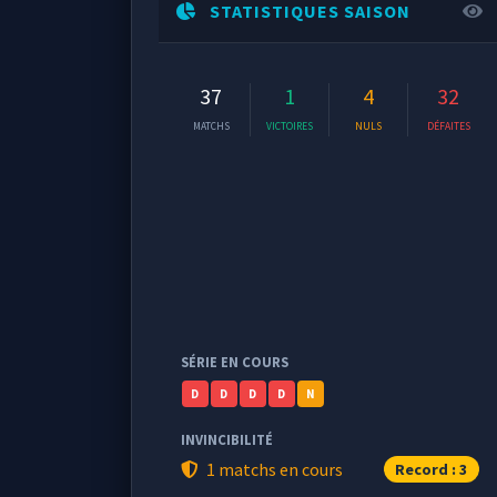
STATISTIQUES SAISON
37
1
4
32
MATCHS
VICTOIRES
NULS
DÉFAITES
SÉRIE EN COURS
D
D
D
D
N
INVINCIBILITÉ
1 matchs en cours
Record : 3