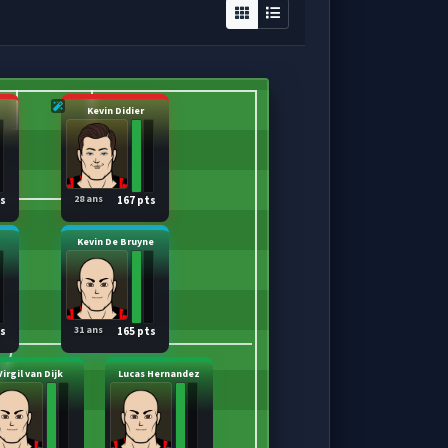
Kevin Didier
28 ans
ts
167 pts
Kevin De Bruyne
31 ans
ts
165 pts
Virgil van Dijk
Lucas Hernandez