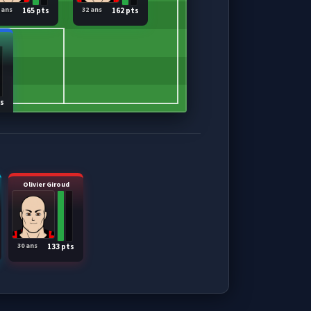
 ans
32 ans
165 pts
162 pts
ts
Olivier Giroud
30 ans
133 pts