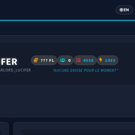
EN
Englis
IFER
??? FL
0
455E
1033
ARLORD_LUCIFER
"AUCUNE DEVISE POUR LE MOMENT"