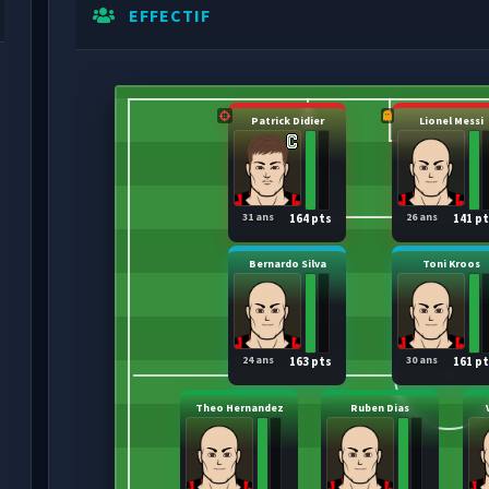
EFFECTIF
Patrick Didier
Lionel Messi
31 ans
26 ans
164 pts
141 p
Bernardo Silva
Toni Kroos
24 ans
30 ans
163 pts
161 p
Theo Hernandez
Ruben Dias