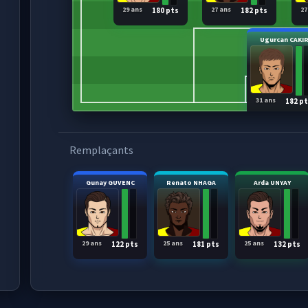
29 ans
27 ans
27
180 pts
182 pts
Ugurcan CAKI
31 ans
182 p
Remplaçants
Gunay GUVENC
Renato NHAGA
Arda UNYAY
29 ans
25 ans
25 ans
122 pts
181 pts
132 pts