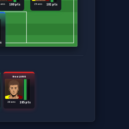
 ans
29 ans
180 pts
181 pts
R
ts
Noa LANG
28 ans
185 pts