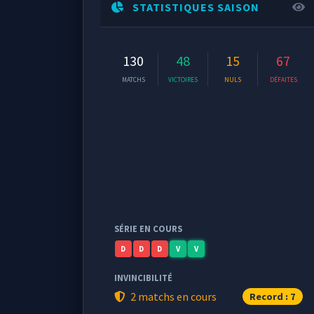
STATISTIQUES SAISON
130
48
15
67
MATCHS
VICTOIRES
NULS
DÉFAITES
SÉRIE EN COURS
D
D
D
V
V
INVINCIBILITÉ
2 matchs en cours
Record : 7