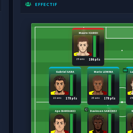
EFFECTIF
Mauro ICARDI
29 ans
186 pts
Gabriel SARA
Mario LEMINA
L
22 ans
25 ans
29
178 pts
178 pts
Apo BARDAKCI
Davinson SANCHEZ
W