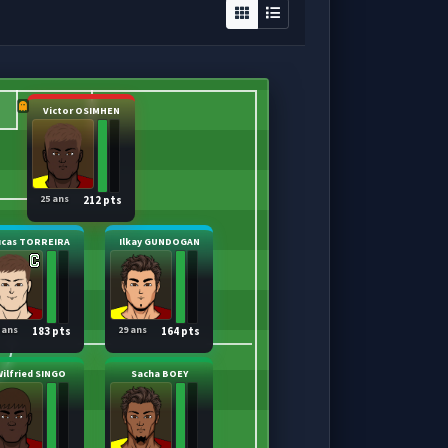
Victor OSIMHEN
25 ans
212 pts
ucas TORREIRA
Ilkay GUNDOGAN
 ans
29 ans
183 pts
164 pts
ilfried SINGO
Sacha BOEY