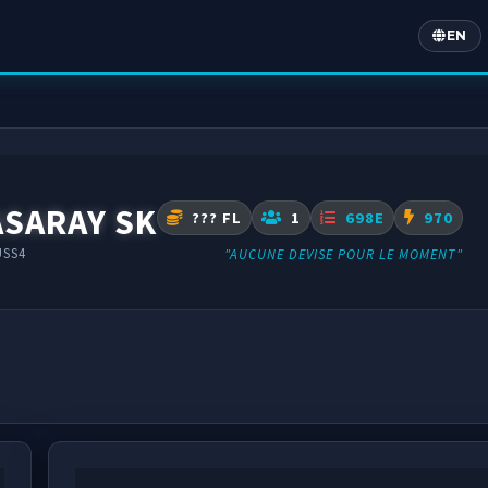
EN
Englis
ASARAY SK
??? FL
1
698E
970
USS4
"AUCUNE DEVISE POUR LE MOMENT"