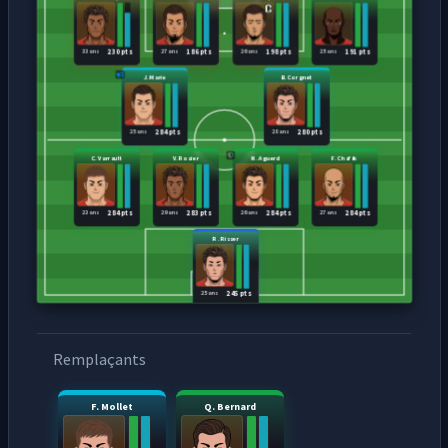
33 ans
27 ans
26 ans
25 ans
230 pts
186 pts
198 pts
191 pts
J. Marie
B. Corgnet
25 ans
28 ans
284 pts
280 pts
C. Varrault
V. Rosier
N. Aguerd
F. Chafik
23 ans
29 ans
26 ans
27 ans
284 pts
283 pts
284 pts
284 pts
R. Risser
25 ans
245 pts
Remplaçants
F. Mollet
Q. Bernard