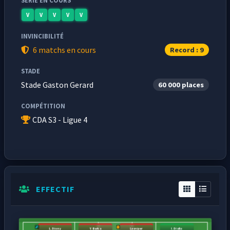
SÉRIE EN COURS
V
V
V
V
V
INVINCIBILITÉ
6 matchs en cours
Record : 9
STADE
Stade Gaston Gerard
60 000 places
COMPÉTITION
CDA S3 - Ligue 4
EFFECTIF
L. Diony
Y. Barka
Lesniper
I. Diallo