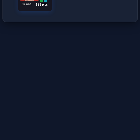
17 ans
172 pts