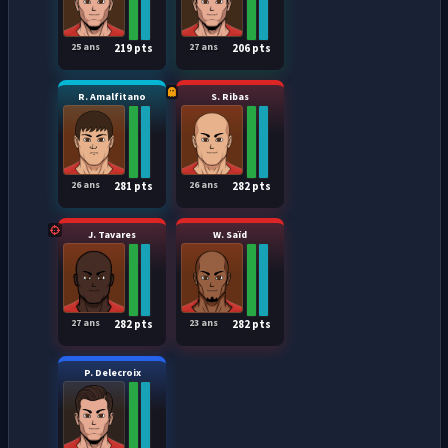
25 ans
27 ans
219 pts
206 pts
R. Amalfitano
S. Ribas
26 ans
26 ans
281 pts
282 pts
J. Tavares
W. Saïd
27 ans
23 ans
282 pts
282 pts
P. Delecroix