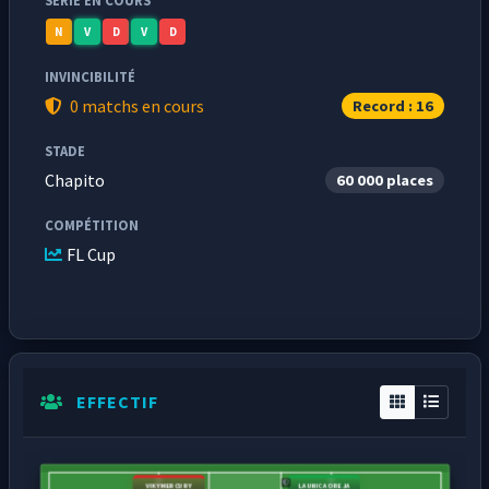
SÉRIE EN COURS
N
V
D
V
D
INVINCIBILITÉ
0 matchs en cours
Record : 16
STADE
Chapito
60 000 places
COMPÉTITION
FL Cup
EFFECTIF
VIKY MERCURY
LA UNICA OREJA