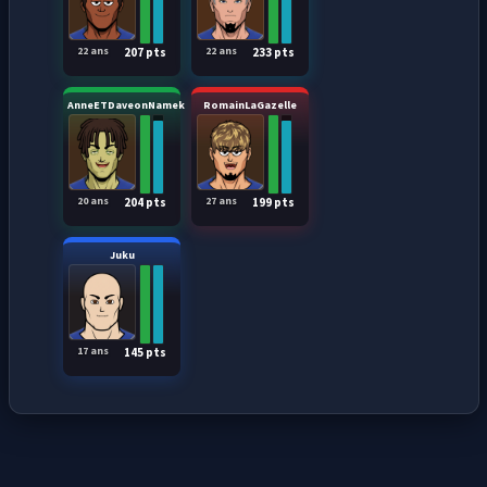
22 ans
22 ans
207 pts
233 pts
AnneETDaveonNamek
RomainLaGazelle
20 ans
27 ans
204 pts
199 pts
Juku
17 ans
145 pts