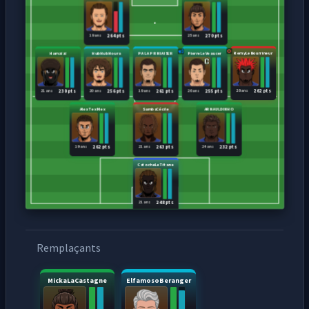
19 ans
25 ans
264 pts
270 pts
Hamzizi
HubHubHoura
PA LA PR NIAISER
PierreLeVeaucer
RemyLeBourrineur
21 ans
20 ans
19 ans
26 ans
26 ans
230 pts
256 pts
261 pts
255 pts
262 pts
Alex Tex Mex
SambaCécile
ARNAULDINHO
19 ans
21 ans
24 ans
262 pts
263 pts
232 pts
CatocheLeTitane
21 ans
248 pts
Remplaçants
MickaLaCastagne
ElfamosoBeranger