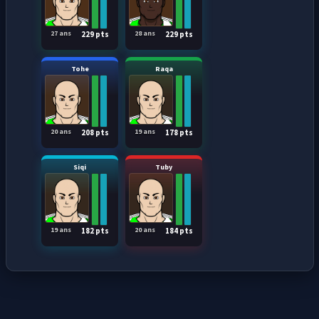
27 ans
28 ans
229 pts
229 pts
Tohe
Raqa
20 ans
19 ans
208 pts
178 pts
Siqi
Tuby
19 ans
20 ans
182 pts
184 pts