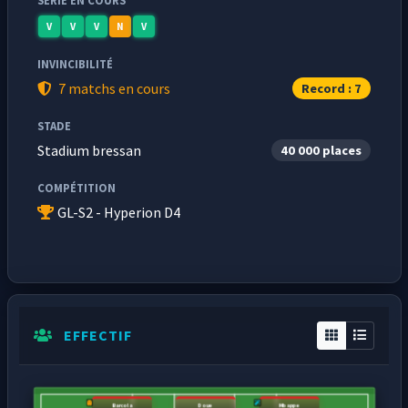
SÉRIE EN COURS
V
V
V
N
V
INVINCIBILITÉ
7 matchs en cours
Record : 7
STADE
Stadium bressan
40 000 places
COMPÉTITION
GL-S2 - Hyperion D4
EFFECTIF
Barcola
Doue
Mbappe