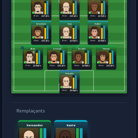
30 ans
28 ans
26 ans
227 pts
225 pts
219 pts
Griezmann
Sazy
Rabiot
26 ans
20 ans
26 ans
231 pts
218 pts
234 pts
Blanc
Lizarazu
Desailly
Thuram
27 ans
28 ans
26 ans
28 ans
224 pts
231 pts
224 pts
232 pts
Chevalier
28 ans
254 pts
Remplaçants
Hernandez
Kante