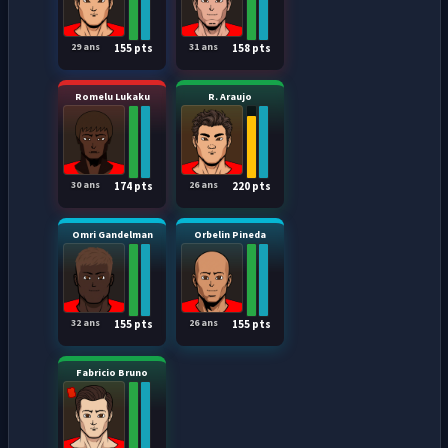
29 ans
31 ans
155 pts
158 pts
Romelu Lukaku
R. Araujo
30 ans
26 ans
174 pts
220 pts
Omri Gandelman
Orbelin Pineda
32 ans
26 ans
155 pts
155 pts
Fabricio Bruno