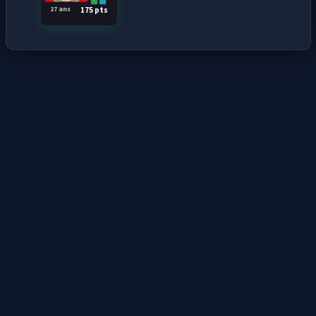
27 ans
175 pts