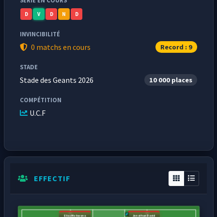
SÉRIE EN COURS
D
V
D
N
D
INVINCIBILITÉ
0 matchs en cours
Record : 9
STADE
Stade des Geants 2026
10 000 places
COMPÉTITION
U.C.F
EFFECTIF
Elias Mokwana
Jonathan David