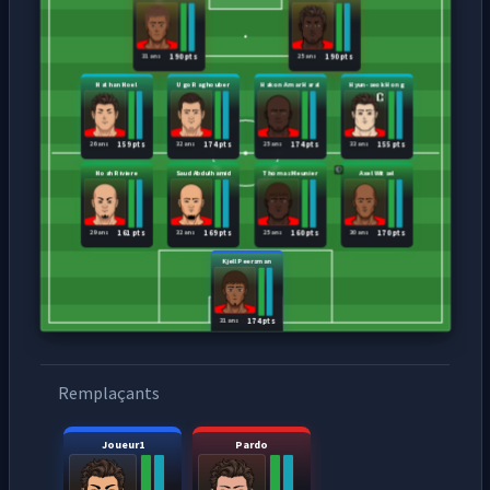
31 ans
25 ans
190 pts
190 pts
Nathan Noel
Ugo Raghouber
Hakon Arnar Haral
Hyun-seok Hong
26 ans
32 ans
25 ans
33 ans
159 pts
174 pts
174 pts
155 pts
Noah Riviere
Saud Abdulhamid
Thomas Meunier
Axel Witsel
29 ans
32 ans
25 ans
30 ans
161 pts
169 pts
160 pts
170 pts
Kjell Peersman
31 ans
174 pts
Remplaçants
Joueur1
Pardo