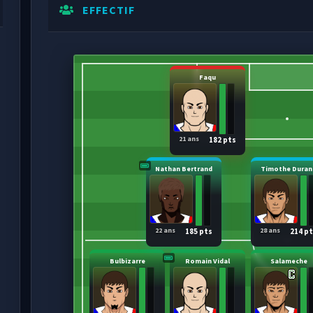
EFFECTIF
Faqu
21 ans
182 pts
Nathan Bertrand
Timothe Duran
22 ans
28 ans
185 pts
214 p
Bulbizarre
Romain Vidal
Salameche