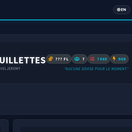
EN
Englis
UILLETTES
??? FL
7
746E
908
VELJEREMY
"AUCUNE DEVISE POUR LE MOMENT"