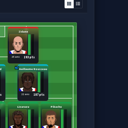
Zidane
25 ans
193 pts
d
Guillaume Rousseau
22 ans
ts
187 pts
Lizarazu
Pikachu