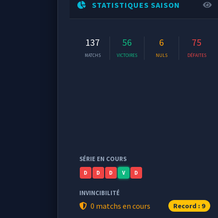
STATISTIQUES SAISON
137
56
6
75
MATCHS
VICTOIRES
NULS
DÉFAITES
SÉRIE EN COURS
D
D
D
V
D
INVINCIBILITÉ
0 matchs en cours
Record : 9