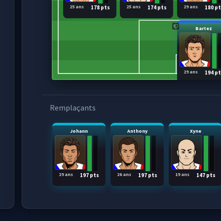
25 ans
25 ans
29 ans
178 pts
174 pts
180 p
Bartez
29 ans
194 p
Remplaçants
Johann
Anthony
Xyne
29 ans
26 ans
19 ans
197 pts
197 pts
147 pts