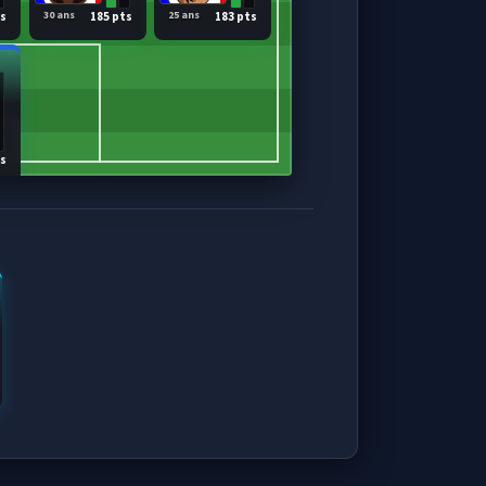
30 ans
25 ans
ts
185 pts
183 pts
ts