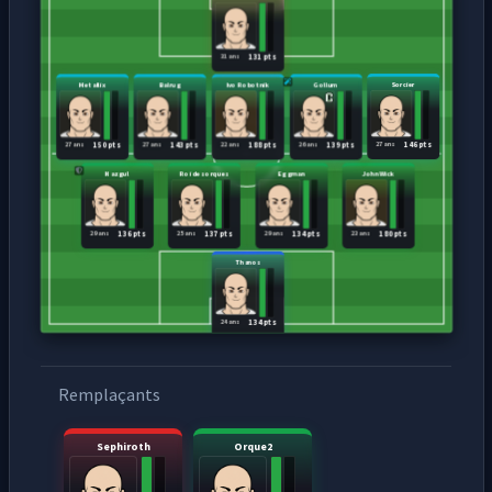
31 ans
131 pts
Metallix
Balrug
Ivo Robotnik
Gollum
Sorcier
27 ans
27 ans
22 ans
26 ans
27 ans
150 pts
143 pts
188 pts
139 pts
146 pts
Nazgul
Roi des orques
Eggman
John Wick
29 ans
25 ans
29 ans
23 ans
136 pts
137 pts
134 pts
180 pts
Thanos
24 ans
134 pts
Remplaçants
Sephiroth
Orque2