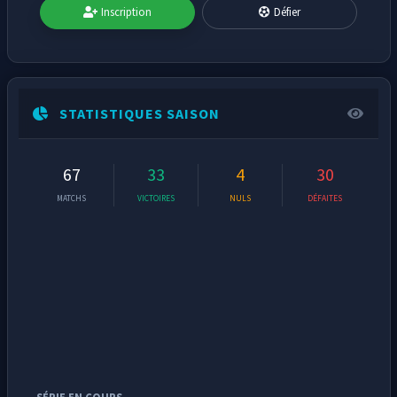
Inscription
Défier
STATISTIQUES SAISON
67
33
4
30
MATCHS
VICTOIRES
NULS
DÉFAITES