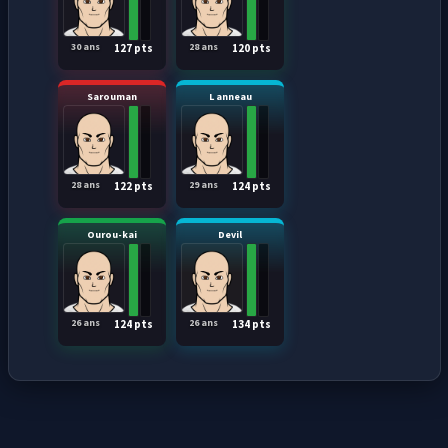
30 ans
28 ans
127 pts
120 pts
Sarouman
L anneau
28 ans
29 ans
122 pts
124 pts
Ourou-kai
Devil
26 ans
26 ans
124 pts
134 pts