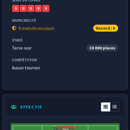
SÉRIE EN COURS
D
D
D
D
D
INVINCIBILITÉ
0 matchs en cours
Record : 5
STADE
Terre noir
30 000 places
COMPÉTITION
Aucun tournoi
EFFECTIF
Sauron