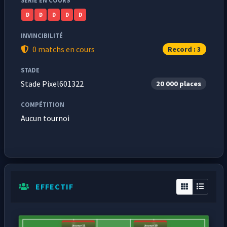
SÉRIE EN COURS
D
D
D
D
D
INVINCIBILITÉ
0 matchs en cours
Record : 3
STADE
Stade Pixel601322
20 000 places
COMPÉTITION
Aucun tournoi
EFFECTIF
Joueur11
Joueur10