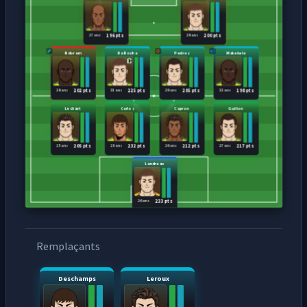
27 ans
29 ans
196 pts
200 pts
Ndoram
Da Rocha
Pedros
Makekele
26 ans
31 ans
29 ans
32 ans
202 pts
225 pts
205 pts
198 pts
Le dizet
Carlos
Capron
Guillon
25 ans
28 ans
26 ans
27 ans
205 pts
232 pts
212 pts
217 pts
Landreau
26 ans
233 pts
Remplaçants
Deschamps
Leroux