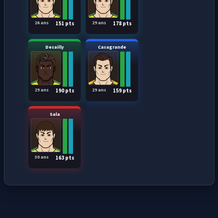
26 ans
29 ans
151 pts
178 pts
Desailly
Casagrande
29 ans
29 ans
190 pts
159 pts
Sala
30 ans
163 pts