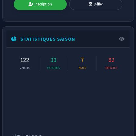
Inscription
Défier
STATISTIQUES SAISON
122
33
7
82
MATCHS
VICTOIRES
NULS
DÉFAITES