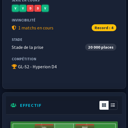
SÉRIE EN COURS
V
V
D
D
V
INVINCIBILITÉ
1 matchs en cours
Record : 4
STADE
Stade de la prise
20 000 places
COMPÉTITION
GL-S2 - Hyperion D4
EFFECTIF
Loko
Michel