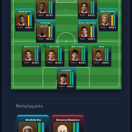
Martin Djetou
Hidetoshi Nakata
19 ans
21 ans
253 pts
250 pts
Paul Pogba
Mauro Camoranesi
21 ans
27 ans
260 pts
264 pts
27 ans
21 ans
262 pts
264 pts
Bixente Lizarazu
Marc Planus
Shoma Tsujioka
Aldaïr
30 ans
25 ans
22 ans
21 ans
254 pts
250 pts
250 pts
290 pts
Lev Yachine
23 ans
240 pts
Remplaçants
Ibrahim Ba
Moussa Maazou