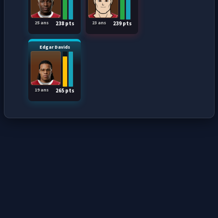
25 ans
23 ans
238 pts
239 pts
Edgar Davids
19 ans
265 pts