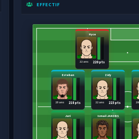
EFFECTIF
Hyce
22 ans
220 pts
Esteban
Zidy
25 ans
22 ans
28
218 pts
223 pts
Juri
Ismail JAKOBS