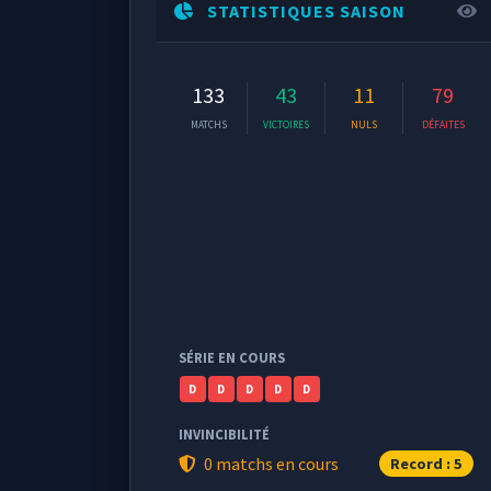
STATISTIQUES SAISON
133
43
11
79
MATCHS
VICTOIRES
NULS
DÉFAITES
SÉRIE EN COURS
D
D
D
D
D
INVINCIBILITÉ
0 matchs en cours
Record : 5