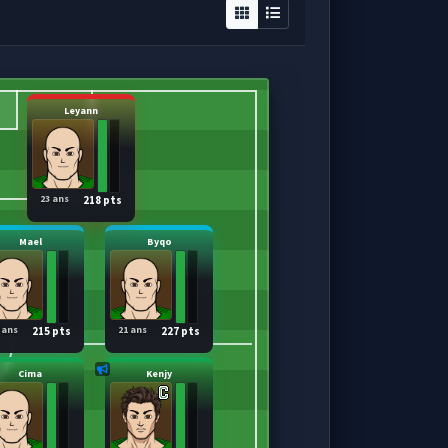
Leyann
23 ans
218 pts
Mael
Byqo
 ans
21 ans
215 pts
227 pts
Cima
Kenjy