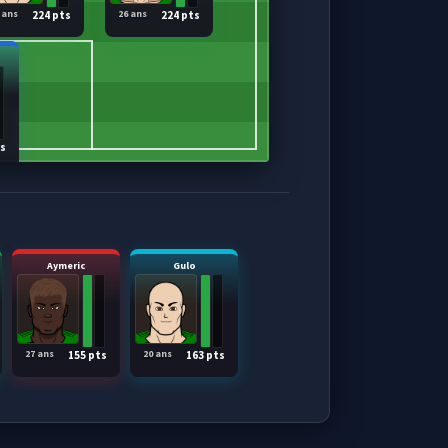
 ans
26 ans
224 pts
224 pts
ts
Aymeric
Gulo
27 ans
20 ans
155 pts
163 pts