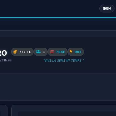
EN
Englis
RO
??? FL
1
764E
902
VCIN76
"VIVE LA 3EME MI TEMPS "