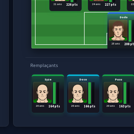
21 ans
24 ans
22
226 pts
227 pts
Dodo
25 ans
208 p
Remplaçants
Syze
Doso
Pusu
20 ans
20 ans
20 ans
164 pts
166 pts
163 pts