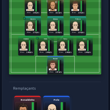
26 ans
29 ans
30 ans
106 pts
213 pts
138 pts
Iniesta
Zidane
T.Kross
26 ans
31 ans
25 ans
179 pts
154 pts
154 pts
Hakimi
Vidic
Terry
Evra
30 ans
30 ans
32 ans
28 ans
144 pts
144 pts
144 pts
144 pts
Newer
28 ans
187 pts
Remplaçants
Ronaldinho
Polo