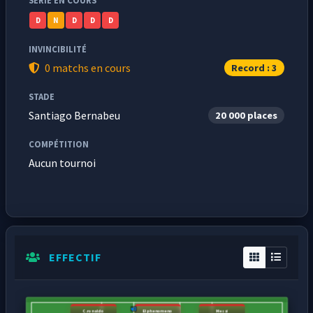
SÉRIE EN COURS
D
N
D
D
D
INVINCIBILITÉ
0 matchs en cours
Record : 3
STADE
Santiago Bernabeu
20 000 places
COMPÉTITION
Aucun tournoi
EFFECTIF
C.ronaldo
El phenomeno
Messi