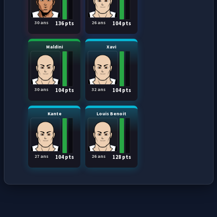
30 ans
26 ans
136 pts
104 pts
Maldini
Xavi
30 ans
32 ans
104 pts
104 pts
Kante
Louis Benoit
27 ans
26 ans
104 pts
128 pts