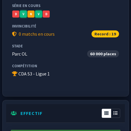
SÉRIE EN COURS
D
V
N
V
D
INVINCIBILITÉ
0 matchs en cours
Record : 19
STADE
Parc OL
60 000 places
COMPÉTITION
CDA S3 - Ligue 1
EFFECTIF