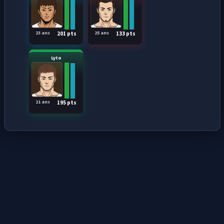
23 ans
25 ans
201 pts
133 pts
Lyto
21 ans
195 pts