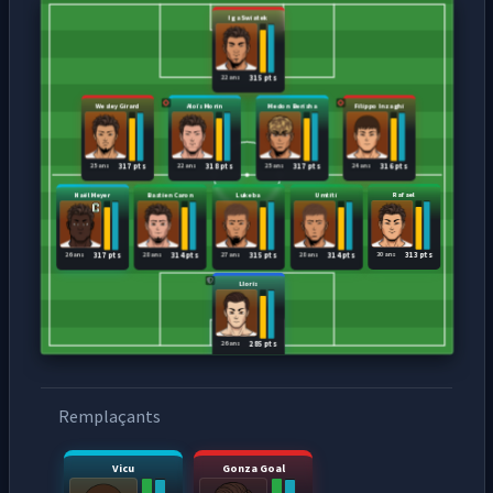
Iga Swiatek
22 ans
315 pts
Wesley Girard
Aloïs Morin
Medon Berisha
Filippo Inzaghi
25 ans
22 ans
25 ans
24 ans
317 pts
318 pts
317 pts
316 pts
Naël Meyer
Bastien Caron
Lukeba
Umtiti
Rafael
26 ans
28 ans
27 ans
28 ans
30 ans
317 pts
314 pts
315 pts
314 pts
313 pts
Lloris
26 ans
285 pts
Remplaçants
Vicu
Gonza Goal