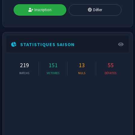
Inscription
Défier
STATISTIQUES SAISON
219
151
13
55
MATCHS
VICTOIRES
NULS
DÉFAITES