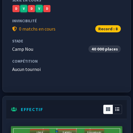
SÉRIE EN COURS
D
V
D
V
D
INVINCIBILITÉ
0 matchs en cours
Record : 8
STADE
Camp Nou
40 000 places
COMPÉTITION
Aucun tournoi
EFFECTIF
L.Yamal
Raphinha
R.Lewandowski