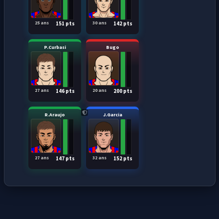
25 ans
30 ans
151 pts
142 pts
P.Curbasi
Bugo
27 ans
20 ans
146 pts
200 pts
R.Araujo
J.Garcia
27 ans
32 ans
147 pts
152 pts