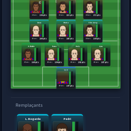
26 ans
32 ans
26 ans
196 pts
155 pts
172 pts
Zezu
Meba
F.De Jong
20 ans
20 ans
26 ans
206 pts
205 pts
199 pts
A.Balde
Kunu
Huly
Jyzu
25 ans
20 ans
20 ans
20 ans
160 pts
194 pts
192 pts
187 pts
Loci
20 ans
197 pts
Remplaçants
L. Bogarde
Pedri