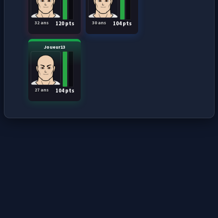
32 ans
30 ans
120 pts
104 pts
Joueur13
27 ans
104 pts