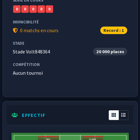
SÉRIE EN COURS
D
D
D
D
D
INVINCIBILITÉ
0 matchs en cours
Record : 1
STADE
Stade Volt848364
20 000 places
COMPÉTITION
Aucun tournoi
EFFECTIF
nike
longue