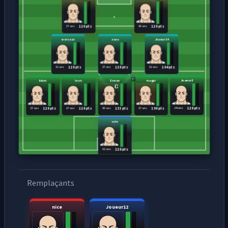
27 ans
30 ans
120 pts
120 pts
warzaza
zaza
Joueur14
32 ans
27 ans
32 ans
120 pts
120 pts
104 pts
blum
leon
Erwan
magpi
Joueur3
27 ans
27 ans
30 ans
27 ans
29 ans
120 pts
120 pts
133 pts
190 pts
120 pts
cole
32 ans
120 pts
Remplaçants
nice
Joueur12