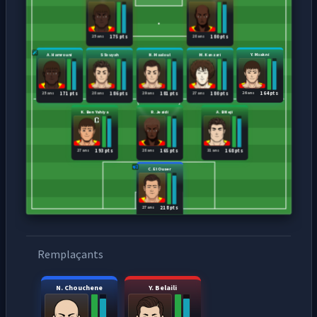
25 ans
28 ans
175 pts
180 pts
A. Hamrouni
S Souyah
N. Maaloul
M. Kanzari
Y. Msakni
25 ans
28 ans
29 ans
27 ans
26 ans
171 pts
186 pts
181 pts
180 pts
164 pts
K. Ben Yahiya
R. Jeaidi
A. B Neji
27 ans
28 ans
31 ans
193 pts
165 pts
168 pts
C. El Ouaer
27 ans
218 pts
Remplaçants
N. Chouchene
Y. Belaili