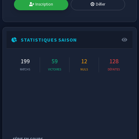
Inscription
Défier
STATISTIQUES SAISON
199
59
12
128
MATCHS
VICTOIRES
NULS
DÉFAITES