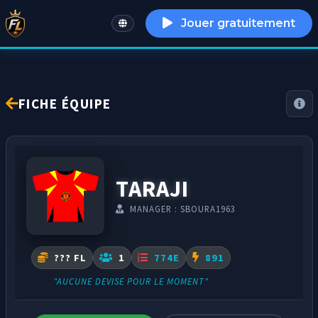
Jouer gratuitement
English
FICHE ÉQUIPE
TARAJI
MANAGER : SBOURA1963
??? FL
1
774E
891
"AUCUNE DEVISE POUR LE MOMENT"