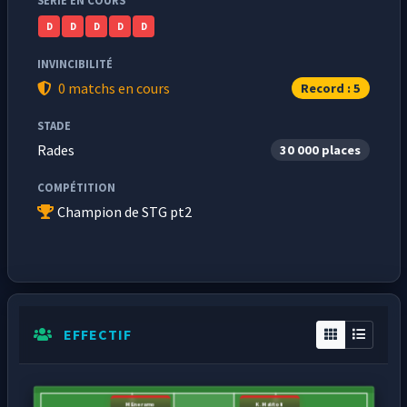
SÉRIE EN COURS
D
D
D
D
D
INVINCIBILITÉ
0 matchs en cours
Record : 5
STADE
Rades
30 000 places
COMPÉTITION
Champion de STG pt2
EFFECTIF
M Eneramo
K. Malitoli