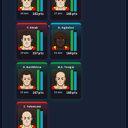
28 ans
27 ans
182 pts
165 pts
T. Dhiab
O. Ogbeloo
29 ans
31 ans
157 pts
164 pts
H. Berrkhissa
M.A. Tougai
33 ans
32 ans
167 pts
160 pts
Z. Telemcani