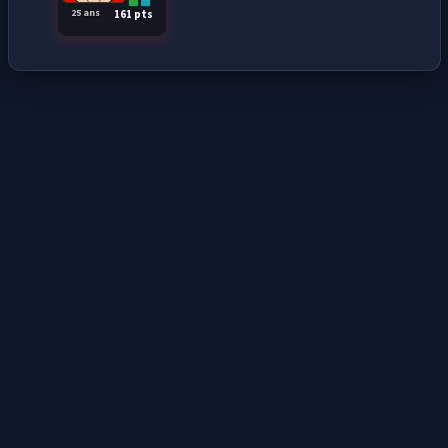
25 ans
161 pts