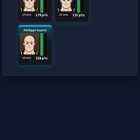
19 ans
27 ans
170 pts
121 pts
Philippe Guerin
28 ans
226 pts