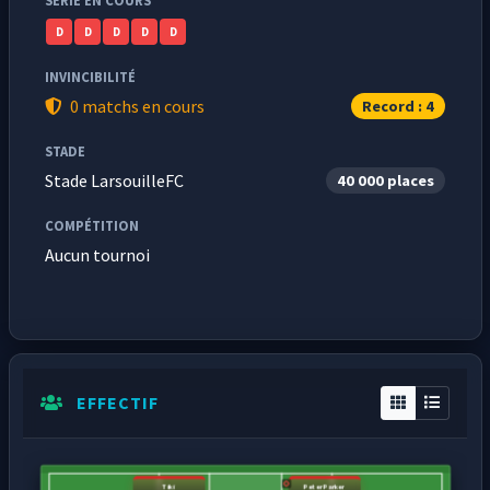
SÉRIE EN COURS
D
D
D
D
D
INVINCIBILITÉ
0 matchs en cours
Record : 4
STADE
Stade LarsouilleFC
40 000 places
COMPÉTITION
Aucun tournoi
EFFECTIF
Tiki
PeterParker