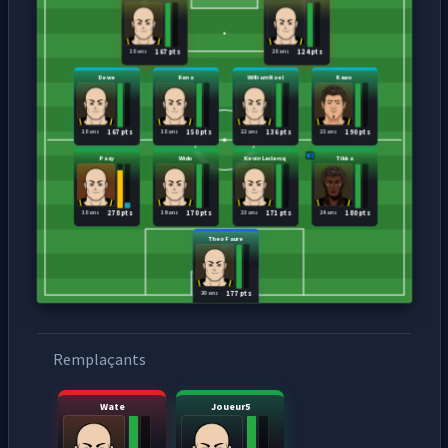
18 ans
28 ans
167 pts
124 pts
Dewe
Kena
William Noel
Kawo
18 ans
18 ans
22 ans
23 ans
167 pts
150 pts
136 pts
190 pts
Pazy
Wido
Kevin Leclercq
Tikka
18 ans
19 ans
23 ans
24 ans
278 pts
170 pts
171 pts
180 pts
Theo Faure
30 ans
177 pts
Remplaçants
Wate
Joueur5