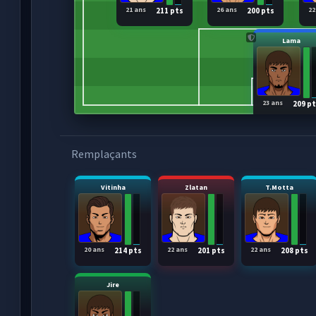
21 ans
26 ans
22
211 pts
200 pts
Lama
23 ans
209 p
Remplaçants
Vitinha
Zlatan
T.Motta
20 ans
22 ans
22 ans
214 pts
201 pts
208 pts
Jire