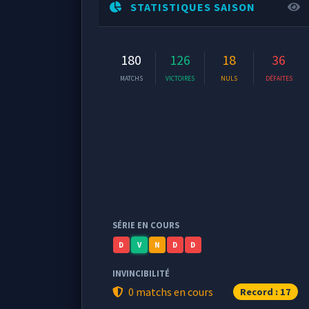
STATISTIQUES SAISON
180
126
18
36
MATCHS
VICTOIRES
NULS
DÉFAITES
SÉRIE EN COURS
D
V
N
D
D
INVINCIBILITÉ
0 matchs en cours
Record : 17