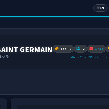
EN
Englis
SAINT GERMAIN
??? FL
2
171E
SKA75
"AUCUNE DEVISE POUR L