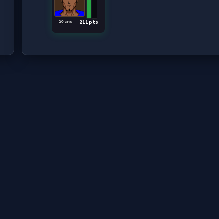
20 ans
211 pts