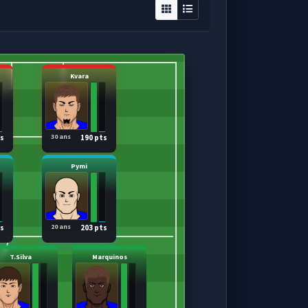
Kvara
30 ans
ts
190 pts
Pymi
20 ans
ts
203 pts
T.Silva
Marquinos