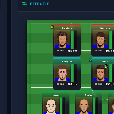
EFFECTIF
Pauleta
Barcola
23 ans
26 ans
209 pts
198 p
Kang-In
Ruiz
20 ans
28 ans
204 pts
190 p
Jiwa
Pacho