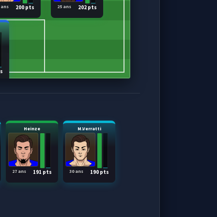
 ans
25 ans
200 pts
202 pts
ts
Heinze
M.Verratti
27 ans
30 ans
191 pts
190 pts