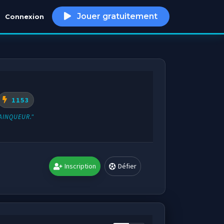
Jouer gratuitement
Connexion
h
1153
AINQUEUR."
Inscription
Défier