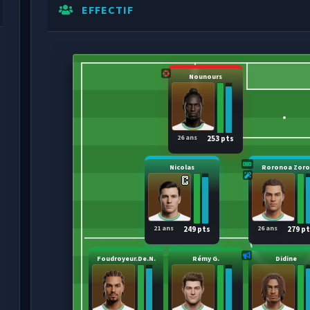
EFFECTIF
Nounours
26 ans
253 pts
Nicolas
Roronoa Zor
21 ans
26 ans
249 pts
279 p
Foudroyeur.De.N.
Rémy G.
Didine