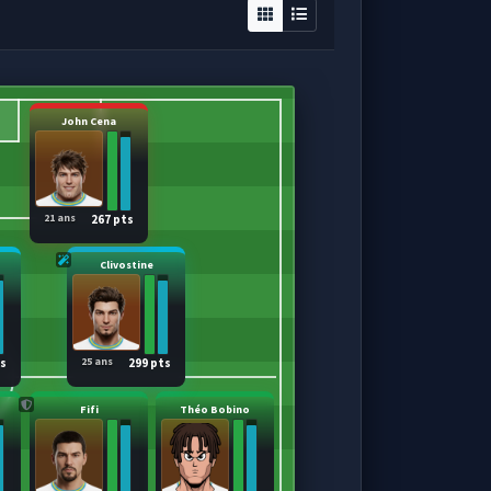
John Cena
21 ans
267 pts
o
Clivostine
25 ans
ts
299 pts
Fifi
Théo Bobino