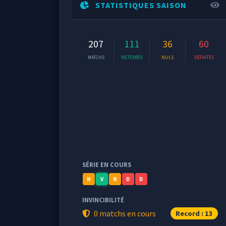
STATISTIQUES SAISON
207
111
36
60
MATCHS
VICTOIRES
NULS
DÉFAITES
SÉRIE EN COURS
N
V
N
D
D
INVINCIBILITÉ
0 matchs en cours
Record : 13