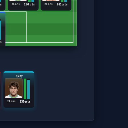
26 ans
26 ans
ts
250 pts
261 pts
ts
Quzy
21 ans
235 pts