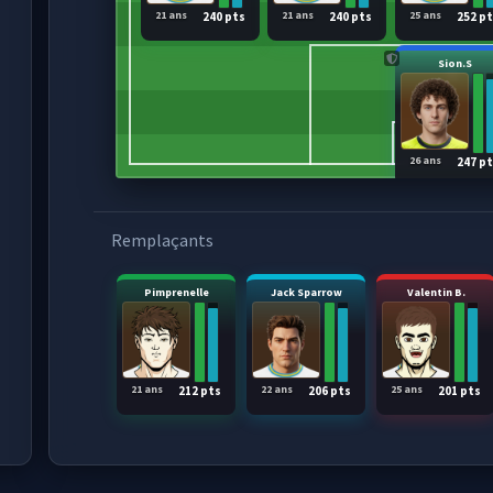
21 ans
21 ans
25 ans
240 pts
240 pts
252 p
Sion.S
26 ans
247 p
Remplaçants
Pimprenelle
Jack Sparrow
Valentin B.
21 ans
22 ans
25 ans
212 pts
206 pts
201 pts