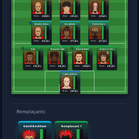
30 ans
26 ans
26 ans
268 pts
267 pts
269 pts
Zinedine Zidane
Ronaldinho
Patrick Vieira
29 ans
28 ans
32 ans
275 pts
277 pts
277 pts
Hulk
Marcel Desailly
Paolo Maldini
Roberto Carlos
28 ans
32 ans
26 ans
30 ans
291 pts
291 pts
288 pts
287 pts
Fabien Barthez
30 ans
287 pts
Remplaçants
David Beckham
Remplacant 7