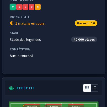
SÉRIE EN COURS
V
D
D
D
N
INVINCIBILITÉ
1 matchs en cours
Record : 16
STADE
Stade des legendes
40 000 places
COMPÉTITION
Aucun tournoi
EFFECTIF
Thierry Henry
Maradona
Batistuta