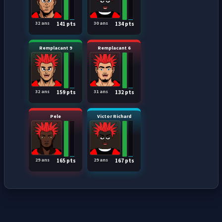
32 ans
30 ans
141 pts
134 pts
Remplacant 9
Remplacant 6
32 ans
31 ans
159 pts
132 pts
Pele
Victor Richard
29 ans
29 ans
165 pts
167 pts