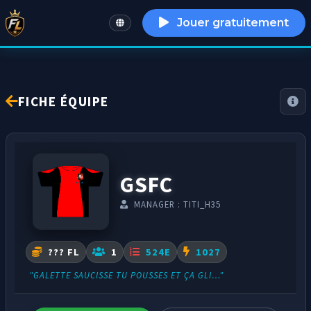
Jouer gratuitement
English
FICHE ÉQUIPE
GSFC
MANAGER : TITI_H35
??? FL
1
524E
1027
"GALETTE SAUCISSE TU POUSSES ET ÇA GLI…"