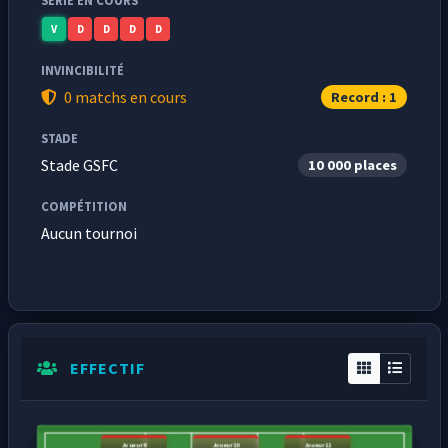
SÉRIE EN COURS
V
D
D
D
D
INVINCIBILITÉ
0 matchs en cours
Record : 1
STADE
Stade GSFC
10 000 places
COMPÉTITION
Aucun tournoi
EFFECTIF
Joueur9
Joueur10
Joueur11