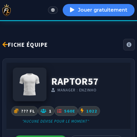
Jouer gratuitement
English
FICHE ÉQUIPE
RAPTOR57
MANAGER : ENZINHO
??? FL
1
560E
1022
"AUCUNE DEVISE POUR LE MOMENT"