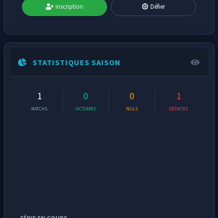
Inscription
Défier
STATISTIQUES SAISON
1
0
0
1
MATCHS
VICTOIRES
NULS
DÉFAITES