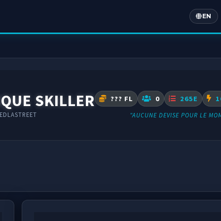
EN
Englis
QUE SKILLER
??? FL
0
265E
1
EDLASTREET
"AUCUNE DEVISE POUR LE MO