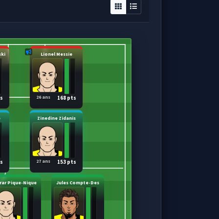
ki
Lionel Messie
26 ans
ts
168 pts
e
Zinedine Zidanis
27 ans
ts
153 pts
rar Pique-Nique
Jules Compte-Des