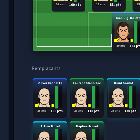
26 ans
25 ans
25
160 pts
151 pts
Gianluigi Bouff
29 ans
164 p
Remplaçants
Oliver Kahnette
Laurent Blanc-Sec
Ruud Goulot
25 ans
28 ans
25 ans
108 pts
118 pts
130 pts
Arthur Morel
Raphael Morel