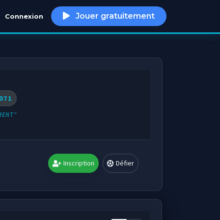
Jouer gratuitement
Connexion
h
071
MENT"
Inscription
Défier