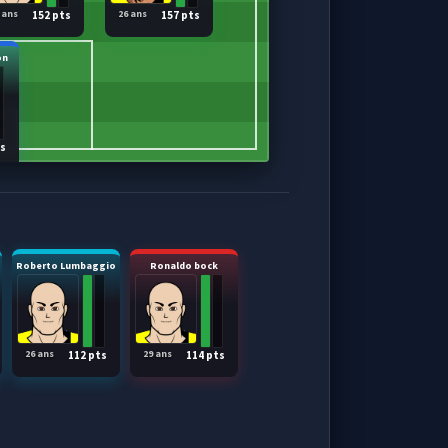
 ans
26 ans
152 pts
157 pts
on
ts
Roberto Lumbaggio
Ronaldo bock
26 ans
29 ans
112 pts
114 pts