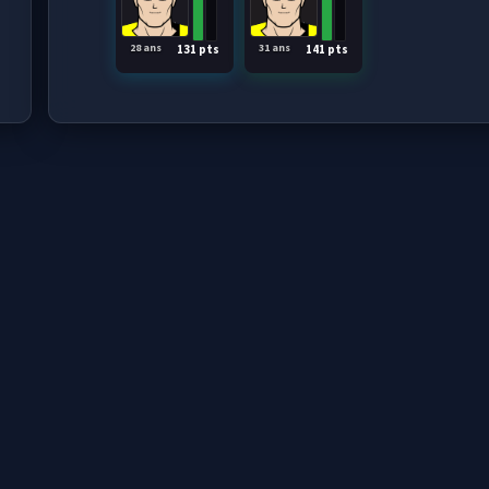
28 ans
31 ans
131 pts
141 pts