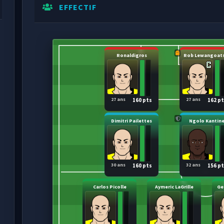
EFFECTIF
Ronaldigros
Rob Lewangoats
27 ans
27 ans
160 pts
162 p
Dimitri Pailettes
Ngolo Kantin
30 ans
32 ans
160 pts
156 p
Carlos Picolle
Aymeric LaGrille
Ge