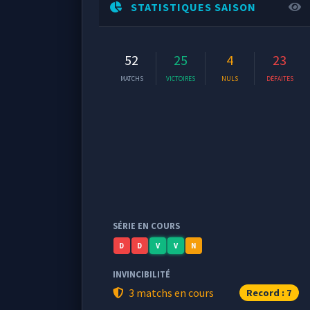
STATISTIQUES SAISON
52
25
4
23
MATCHS
VICTOIRES
NULS
DÉFAITES
SÉRIE EN COURS
D
D
V
V
N
INVINCIBILITÉ
3 matchs en cours
Record : 7