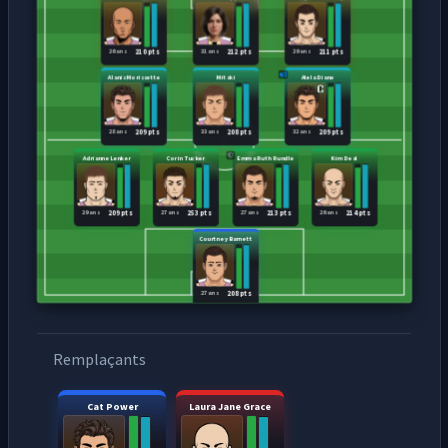
26 ans
31 ans
29 ans
210 pts
212 pts
211 pts
Alanis Morissette
Mitski
Alela Diane
28 ans
33 ans
32 ans
209 pts
208 pts
209 pts
Adrianne Lenker
Corin Tucker
Emma Ruth Rundle
Kim Deal
29 ans
27 ans
27 ans
26 ans
209 pts
253 pts
213 pts
214 pts
Courtney Barnett
27 ans
208 pts
Remplaçants
Cat Power
Laura Jane Grace