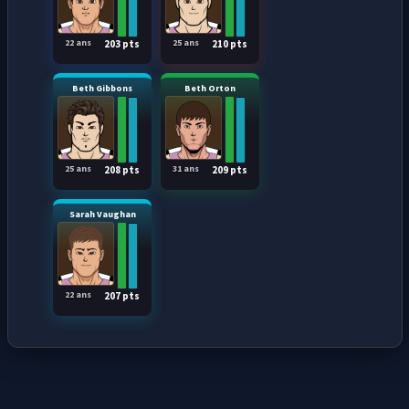
22 ans
25 ans
203 pts
210 pts
Beth Gibbons
Beth Orton
25 ans
31 ans
208 pts
209 pts
Sarah Vaughan
22 ans
207 pts