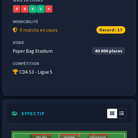
SÉRIE EN COURS
D
D
V
V
D
INVINCIBILITÉ
0 matchs en cours
Record : 17
STADE
Paper Bag Stadium
40 000 places
COMPÉTITION
CDA S3 - Ligue 5
EFFECTIF
Ichiko Aoba
Fiona Apple
Polly Jean Harvey