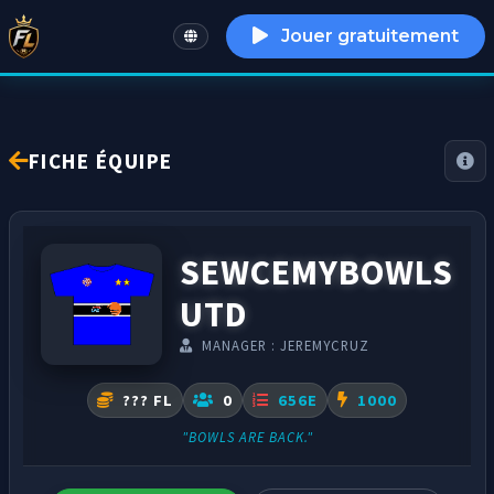
Jouer gratuitement
English
FICHE ÉQUIPE
SEWCEMYBOWLS
UTD
MANAGER : JEREMYCRUZ
??? FL
0
656E
1000
"BOWLS ARE BACK."