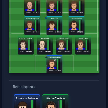
30 ans
26 ans
29 ans
152 pts
152 pts
152 pts
Jeujeu Chalghoumi
Rom Lem
Sir Harry Vieira
29 ans
31 ans
30 ans
156 pts
154 pts
148 pts
Nono Le Tonneau
Boris Veau
Le Ptit Colin
Fureur Patry
25 ans
29 ans
29 ans
33 ans
149 pts
149 pts
149 pts
150 pts
Gigio Saillarumma
31 ans
163 pts
Remplaçants
Richou La Colombe
Stefen Tondelo