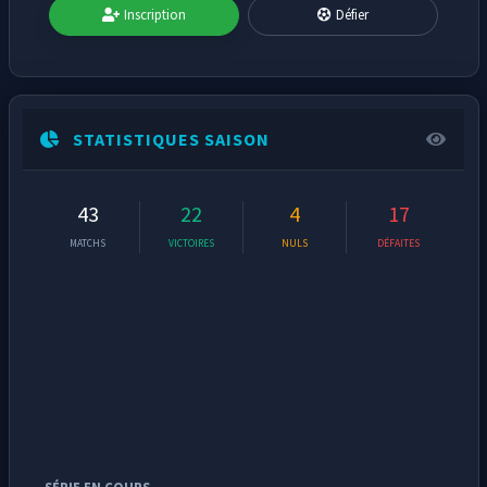
Inscription
Défier
STATISTIQUES SAISON
43
22
4
17
MATCHS
VICTOIRES
NULS
DÉFAITES