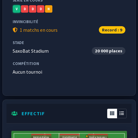
SÉRIE EN COURS
V
D
D
D
N
INVINCIBILITÉ
1 matchs en cours
Record : 9
STADE
SaxoBat Stadium
20 000 places
COMPÉTITION
Aucun tournoi
EFFECTIF
Batiktok Martino
Charly Dhopital
Dimitar Germanov