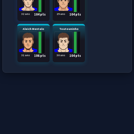
32 ans
29 ans
104 pts
104 pts
Aleich Mentalo
Toutouninho
31 ans
30 ans
106 pts
104 pts