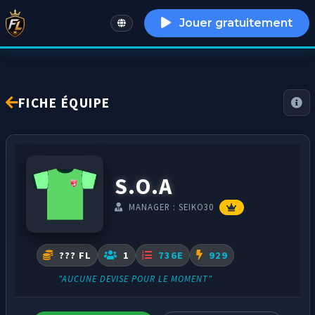
Jouer gratuitement
English
FICHE ÉQUIPE
S.O.A
MANAGER : SEIKO30
??? FL
1
736E
929
"AUCUNE DEVISE POUR LE MOMENT"