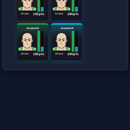
25 ans
32 ans
142 pts
104 pts
Joueur13
Joueur14
29 ans
28 ans
105 pts
104 pts