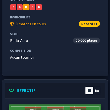
SÉRIE EN COURS
D
D
N
D
D
INVINCIBILITÉ
0 matchs en cours
Record : 1
STADE
Bella Vista
20 000 places
COMPÉTITION
Aucun tournoi
EFFECTIF
Joueur11
Joueur16
Joueur9