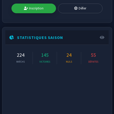
Inscription
Défier
STATISTIQUES SAISON
224
145
24
55
MATCHS
VICTOIRES
NULS
DÉFAITES