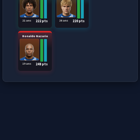
21 ans
26 ans
222 pts
220 pts
Ronaldo Nazario
19 ans
248 pts