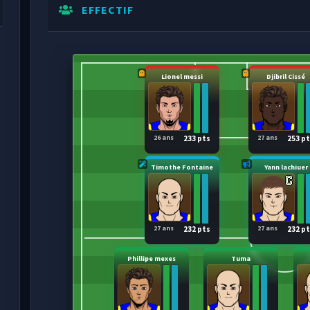
EFFECTIF
Lionel messi
Djibril Cissé
26 ans
27 ans
233 pts
253 p
Timothe Fontaine
Yann lachiuer
27 ans
27 ans
232 pts
232 p
Phillipe mexes
Tuma