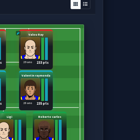
Valou Ray
29 ans
ts
233 pts
Valentin raymonda
25 ans
ts
235 pts
Ligi
Roberto carlos