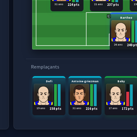
31 ans
21 ans
19
224 pts
237 pts
Barthez
26 ans
240 p
Remplaçants
Defi
Antoine griezman
Baby
19 ans
31 ans
17 ans
158 pts
216 pts
172 pts