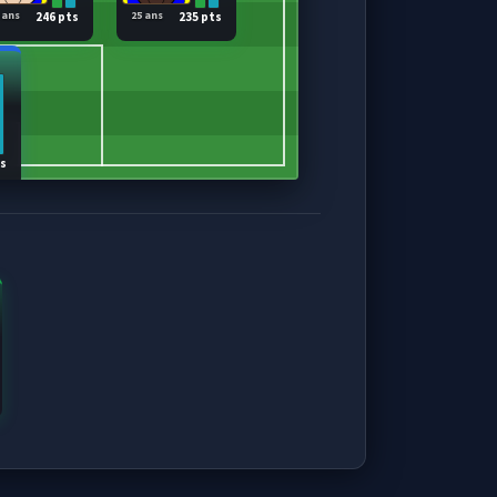
 ans
25 ans
246 pts
235 pts
ts