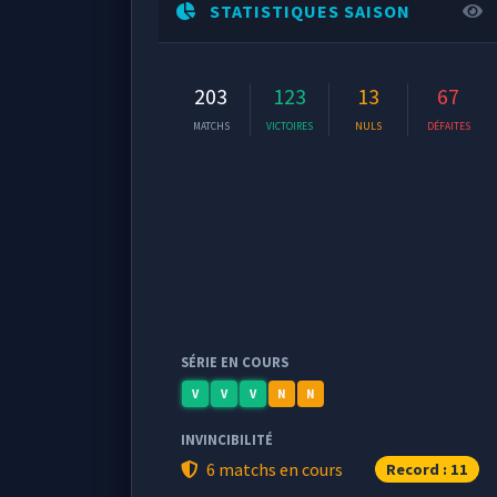
STATISTIQUES SAISON
203
123
13
67
MATCHS
VICTOIRES
NULS
DÉFAITES
SÉRIE EN COURS
V
V
V
N
N
INVINCIBILITÉ
6 matchs en cours
Record : 11