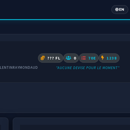
EN
Englis
??? FL
0
70E
1238
ALENTINRAYMONDAUD
"AUCUNE DEVISE POUR LE MOMENT"