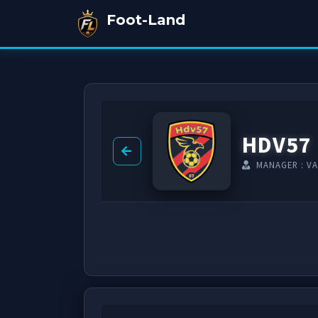
Foot-Land
HDV57
MANAGER : V