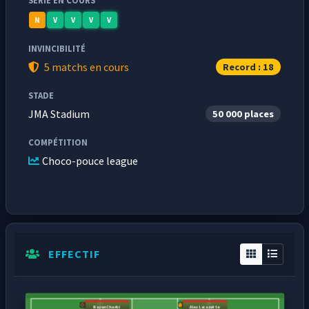
SÉRIE EN COURS
N
V
V
V
V
INVINCIBILITÉ
5 matchs en cours
Record : 18
STADE
JMA Stadium
50 000 places
COMPÉTITION
Choco-pouce league
EFFECTIF
Rayan Cherki
Alex Lacazette