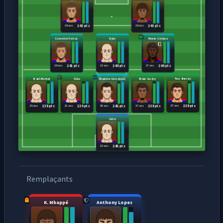
29 ans
26 ans
243 pts
243 pts
Corentin Toliso
Dylu
Mario Coluna
26 ans
23 ans
27 ans
241 pts
240 pts
240 pts
Naël Michel
Cidu
Maxime Gonalons
Malo Gusto
Teo Barisic
25 ans
21 ans
30 ans
27 ans
27 ans
238 pts
239 pts
242 pts
238 pts
238 pts
Cula
23 ans
245 pts
Remplaçants
K. Mbappé
Anthony Lopes