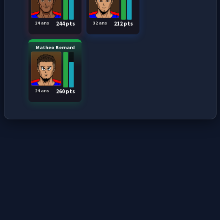
24 ans
32 ans
244 pts
212 pts
Matheo Bernard
24 ans
260 pts