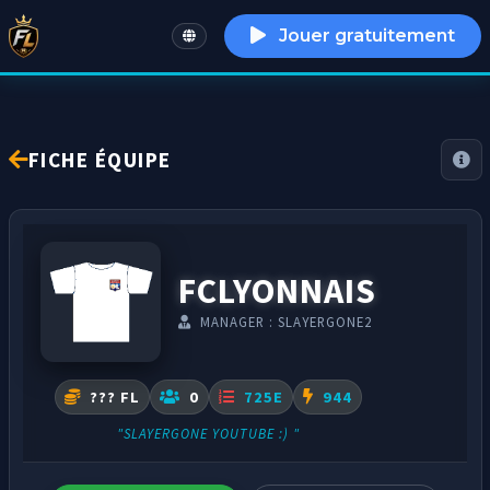
Jouer gratuitement
English
FICHE ÉQUIPE
FCLYONNAIS
MANAGER : SLAYERGONE2
??? FL
0
725E
944
"SLAYERGONE YOUTUBE :) "