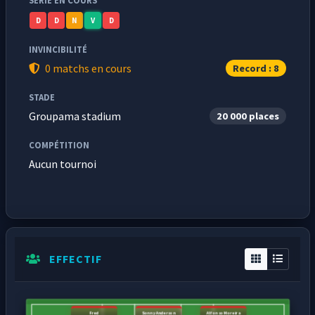
SÉRIE EN COURS
D
D
N
V
D
INVINCIBILITÉ
0 matchs en cours
Record : 8
STADE
Groupama stadium
20 000 places
COMPÉTITION
Aucun tournoi
EFFECTIF
Fred
Sonny Anderson
Alfonso Moreira