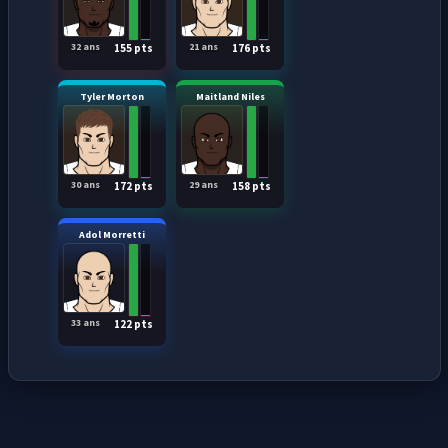
32 ans
21 ans
155 pts
176 pts
Tyler Morton
Maitland Niles
30 ans
29 ans
172 pts
158 pts
Adol Morretti
33 ans
122 pts