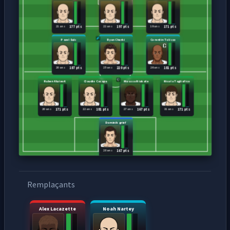
21 ans
22 ans
19 ans
177 pts
197 pts
171 pts
Pavel Sulc
Ryan Cherki
Corentin Tolisso
20 ans
25 ans
26 ans
187 pts
220 pts
181 pts
Ruben Kluivert
Claudio Cacapa
Moussa Niakate
Nicola Tagliafico
20 ans
22 ans
27 ans
31 ans
171 pts
181 pts
167 pts
171 pts
Dominik grief
28 ans
167 pts
Remplaçants
Alex Lacazette
Noah Nartey