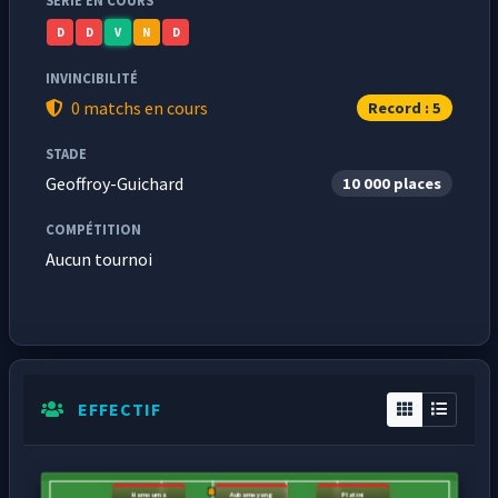
SÉRIE EN COURS
D
D
V
N
D
INVINCIBILITÉ
0 matchs en cours
Record : 5
STADE
Geoffroy-Guichard
10 000 places
COMPÉTITION
Aucun tournoi
EFFECTIF
Hamouma
Aubameyang
Platini