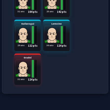
31 ans
25 ans
104 pts
142 pts
Guilavogui
Lemoine
29 ans
30 ans
122 pts
124 pts
Gradel
31 ans
124 pts