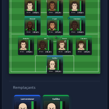
31 ans
29 ans
32 ans
184 pts
181 pts
184 pts
Matuidi
Payet
Feinduno
32 ans
27 ans
25 ans
182 pts
187 pts
184 pts
Debuchy
Sall
Perrin
Tabanou
33 ans
27 ans
31 ans
25 ans
184 pts
181 pts
183 pts
183 pts
Ruffier
26 ans
185 pts
Remplaçants
Larsonneur
Saliba