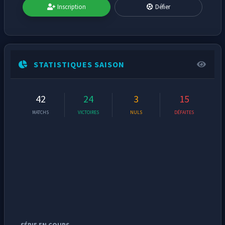
Inscription
Défier
STATISTIQUES SAISON
42
24
3
15
MATCHS
VICTOIRES
NULS
DÉFAITES