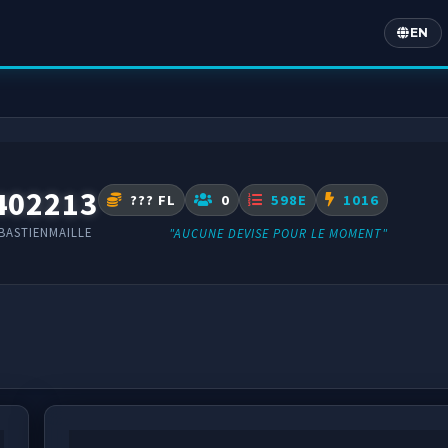
EN
Englis
402213
??? FL
0
598E
1016
BASTIENMAILLE
"AUCUNE DEVISE POUR LE MOMENT"