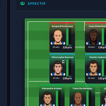
EFFECTIF
Gaspard Rousseau
Isaac Blanchar
20 ans
24 ans
125 pts
126 p
Christophe Masson
Charles Duboi
24 ans
21 ans
130 pts
122 p
Alexandre Robert
Timothe Meunier
L