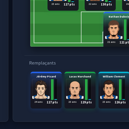
23 ans
22 ans
26
127 pts
130 pts
Nathan Duboi
21 ans
121 p
Remplaçants
Jérémy Picard
Lucas Marchand
William Clement
24 ans
23 ans
23 ans
127 pts
129 pts
126 pts