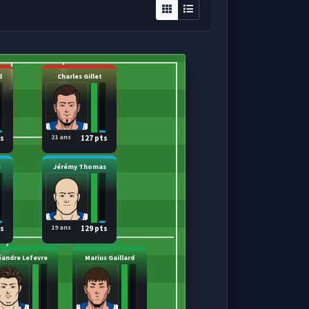
d
Charles Gillet
21 ans
ts
127 pts
s
Jérémy Thomas
19 ans
ts
129 pts
éandre Lefevre
Marius Gaillard