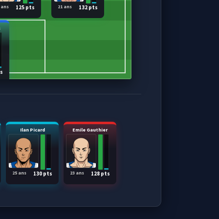
 ans
21 ans
125 pts
132 pts
s
ts
Ilan Picard
Emile Gauthier
25 ans
23 ans
130 pts
128 pts