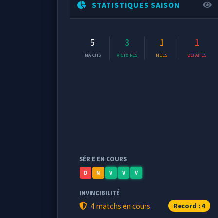
STATISTIQUES SAISON
5
3
1
1
MATCHS
VICTOIRES
NULS
DÉFAITES
SÉRIE EN COURS
D
N
V
V
V
INVINCIBILITÉ
4 matchs en cours
Record : 4