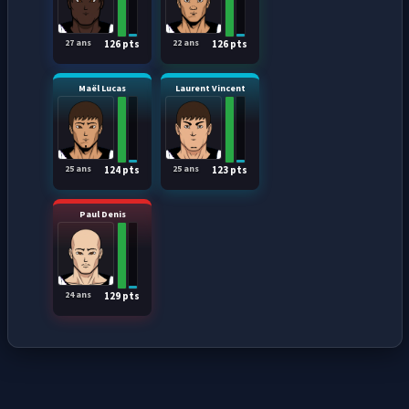
27 ans
22 ans
126 pts
126 pts
Maël Lucas
Laurent Vincent
25 ans
25 ans
124 pts
123 pts
Paul Denis
24 ans
129 pts