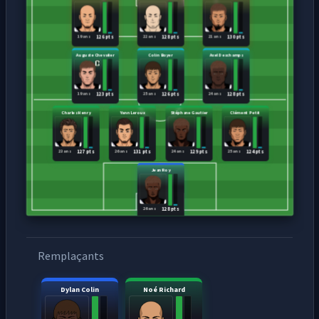
19 ans
22 ans
21 ans
126 pts
128 pts
130 pts
Auguste Chevalier
Colin Boyer
Axel Deschamps
19 ans
25 ans
24 ans
123 pts
126 pts
128 pts
Charles Henry
Yann Leroux
Stéphane Gautier
Clément Petit
23 ans
26 ans
24 ans
25 ans
127 pts
131 pts
129 pts
124 pts
Jean Roy
26 ans
128 pts
Remplaçants
Dylan Colin
Noé Richard