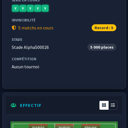
SÉRIE EN COURS
V
V
V
V
V
INVINCIBILITÉ
5 matchs en cours
Record : 5
STADE
Stade Alpha500026
5 000 places
COMPÉTITION
Aucun tournoi
EFFECTIF
Nolan Moreau
Romain Denis
Mathieu Blanc