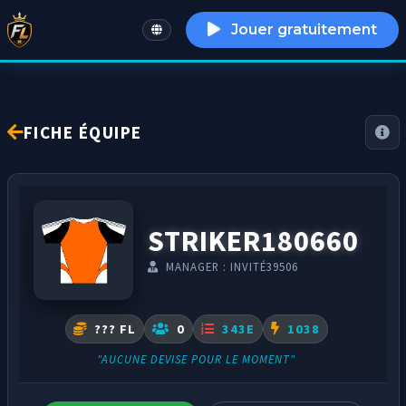
Jouer gratuitement
English
FICHE ÉQUIPE
STRIKER180660
MANAGER : INVITÉ39506
??? FL
0
343E
1038
"AUCUNE DEVISE POUR LE MOMENT"