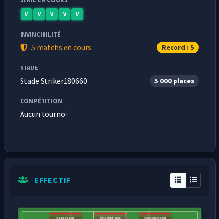
SÉRIE EN COURS
V
V
V
V
V
INVINCIBILITÉ
5 matchs en cours
Record : 5
STADE
Stade Striker180660
5 000 places
COMPÉTITION
Aucun tournoi
EFFECTIF
Eden Giraud
Célestin Faure
Sacha Bertrand