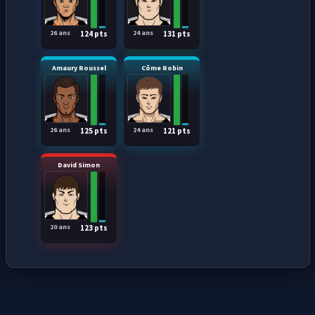
26 ans
24 ans
124 pts
131 pts
Amaury Roussel
Côme Robin
26 ans
24 ans
125 pts
121 pts
David Simon
20 ans
123 pts