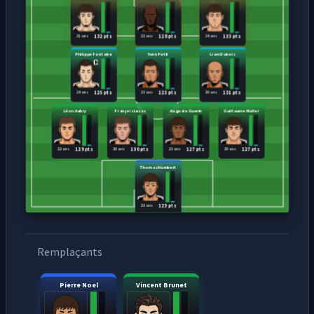
21 ans
22 ans
24 ans
132 pts
128 pts
133 pts
Philippe Fontaine
Yann Petit
Liam Dubois
24 ans
23 ans
20 ans
125 pts
123 pts
131 pts
Léon Aubry
François Lucas
Auguste Guerin
Guillaume Muller
22 ans
20 ans
23 ans
20 ans
129 pts
130 pts
127 pts
127 pts
Thomas Humbert
23 ans
123 pts
Remplaçants
Pierre Noel
Vincent Brunet