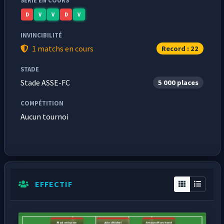
SÉRIE EN COURS
D
V
V
D
V
INVINCIBILITÉ
1 matchs en cours
Record : 22
STADE
Stade ASSE-FC
5 000 places
COMPÉTITION
Aucun tournoi
EFFECTIF
Mastantuono
Jules Michel
Amaury Marchand