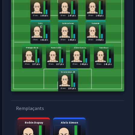
27 ans
23 ans
25 ans
160 pts
147 pts
148 pts
Cofy
Colin Lefevre
Valverde
19 ans
25 ans
28 ans
162 pts
148 pts
164 pts
Philippe Noel
Kevin Colin
Aaron Garcia
Yann Roux
25 ans
25 ans
24 ans
26 ans
157 pts
157 pts
148 pts
141 pts
G.Larsoneur _30
22 ans
155 pts
Remplaçants
Robin Dupuy
Aloïs Simon