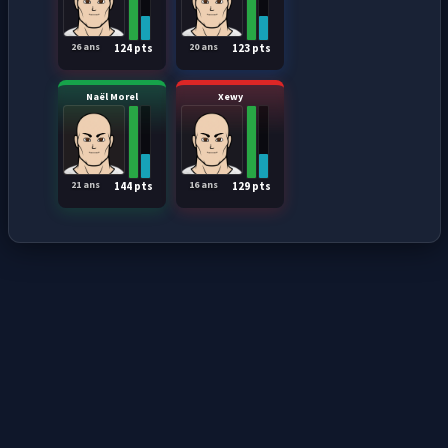
26 ans
20 ans
124 pts
123 pts
Naël Morel
Xewy
21 ans
16 ans
144 pts
129 pts