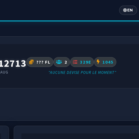
EN
Englis
12713
??? FL
2
329E
1045
MAUG
"AUCUNE DEVISE POUR LE MOMENT"