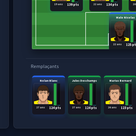
19 ans
22 ans
20
139 pts
134 pts
Malo Nicolas
22 ans
125 p
Remplaçants
Nolan Blanc
Jules Deschamps
Marius Bernard
27 ans
27 ans
26 ans
124 pts
124 pts
123 pts