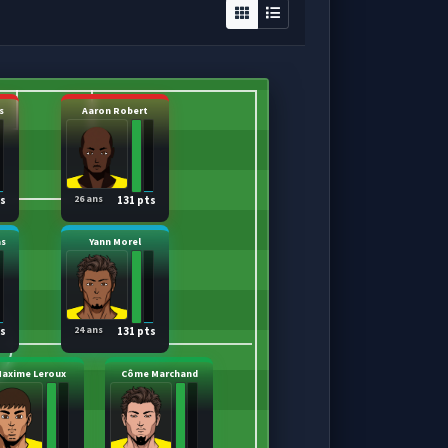
s
Aaron Robert
26 ans
ts
131 pts
as
Yann Morel
24 ans
ts
131 pts
axime Leroux
Côme Marchand