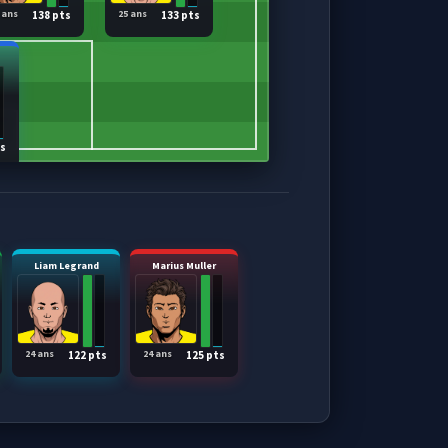
 ans
25 ans
138 pts
133 pts
ts
Liam Legrand
Marius Muller
24 ans
24 ans
122 pts
125 pts