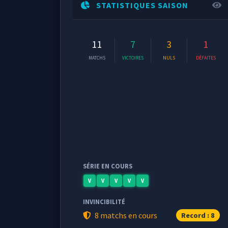
STATISTIQUES SAISON
11
7
3
1
MATCHS
VICTOIRES
NULS
DÉFAITES
SÉRIE EN COURS
V
V
V
V
V
INVINCIBILITÉ
8 matchs en cours
Record : 8