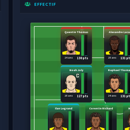
EFFECTIF
Quentin Thomas
Alexandre Luca
24 ans
25 ans
130 pts
131 p
Noah Joly
Raphael Thom
25 ans
24 ans
127 pts
131 p
Ilan Legrand
Corentin Richard
M