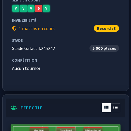
SÉRIE EN COURS
V
V
V
D
V
INVINCIBILITÉ
1 matchs en cours
Record : 3
STADE
Stade Galactik245242
5 000 places
COMPÉTITION
Aucun tournoi
EFFECTIF
Léon Michel
Tiago Picard
Stéphane Roussel