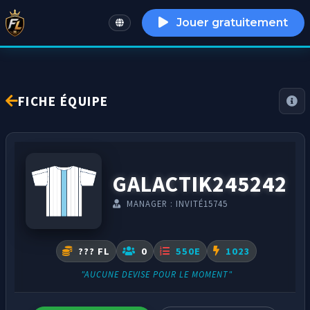
Jouer gratuitement
English
FICHE ÉQUIPE
GALACTIK245242
MANAGER : INVITÉ15745
??? FL
0
550E
1023
"AUCUNE DEVISE POUR LE MOMENT"