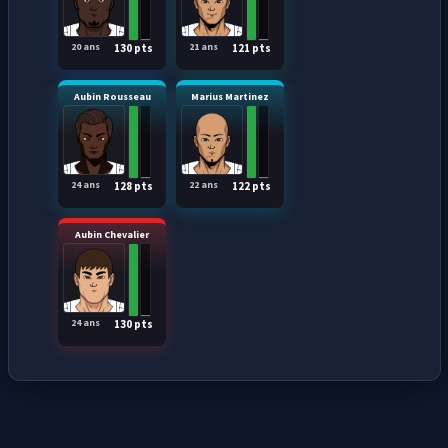
20 ans
21 ans
130 pts
121 pts
Aubin Rousseau
Marius Martinez
24 ans
22 ans
128 pts
122 pts
Aubin Chevalier
24 ans
130 pts