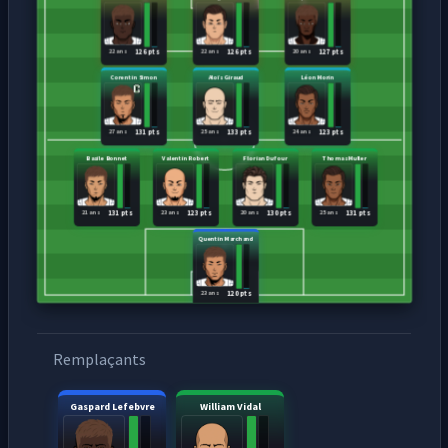
22 ans
22 ans
20 ans
126 pts
126 pts
127 pts
Corentin Simon
Aloïs Giraud
Léon Morin
27 ans
25 ans
24 ans
131 pts
133 pts
123 pts
Basile Bonnet
Valentin Robert
Florian Dufour
Thomas Muller
21 ans
23 ans
20 ans
25 ans
131 pts
123 pts
130 pts
131 pts
Quentin Marchand
23 ans
120 pts
Remplaçants
Gaspard Lefebvre
William Vidal