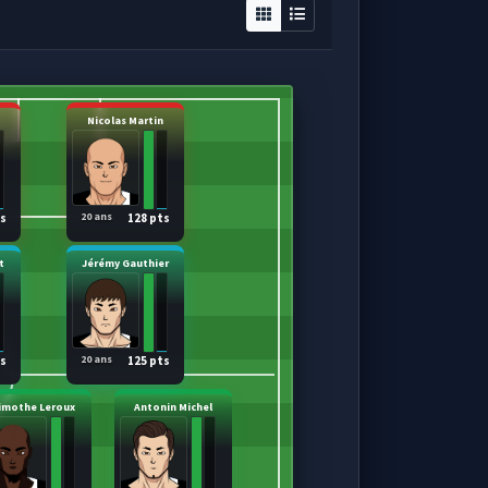
Nicolas Martin
20 ans
ts
128 pts
t
Jérémy Gauthier
20 ans
ts
125 pts
imothe Leroux
Antonin Michel