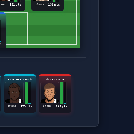
 ans
19 ans
131 pts
131 pts
ts
Bastien Francois
Ilan Fournier
19 ans
19 ans
125 pts
120 pts