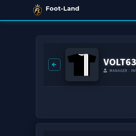
Foot-Land
VOLT6
MANAGER : IN