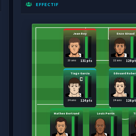
EFFECTIF
Jean Roy
Enzo Giraud
23 ans
22 ans
131 pts
129 p
Tiago Garcia
Edouard Rober
24 ans
24 ans
124 pts
126 p
Matheo Bertrand
Louis Perrin
T