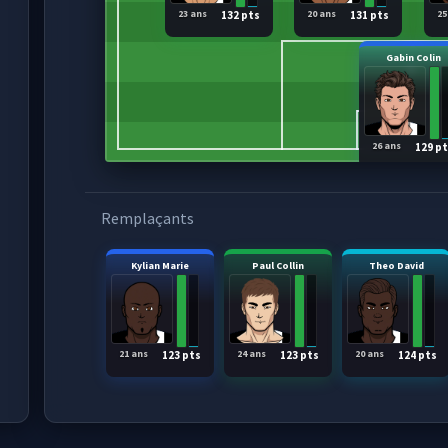
23 ans
20 ans
25
132 pts
131 pts
Gabin Colin
26 ans
129 p
Remplaçants
Kylian Marie
Paul Collin
Theo David
21 ans
24 ans
20 ans
123 pts
123 pts
124 pts