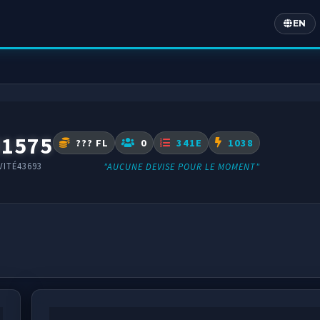
EN
Englis
31575
??? FL
0
341E
1038
VITÉ43693
"AUCUNE DEVISE POUR LE MOMENT"