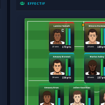
EFFECTIF
Lamine Yamalt
Minoru Homn
23 ans
29 ans
173 pts
189 p
Amaury Bonnet
Marius Aubry
26 ans
20 ans
156 pts
157 p
Amaury Brun
Julien Gauthier