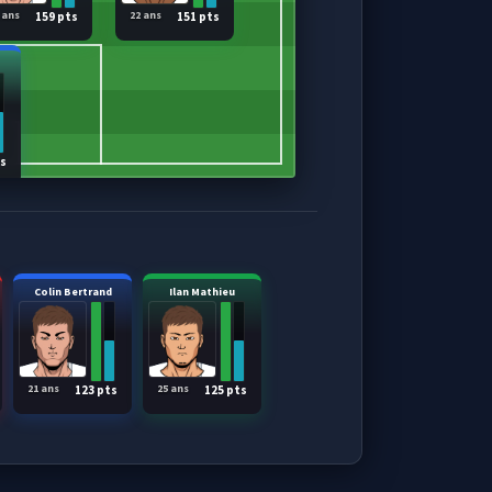
 ans
22 ans
159 pts
151 pts
ts
Colin Bertrand
Ilan Mathieu
21 ans
25 ans
123 pts
125 pts