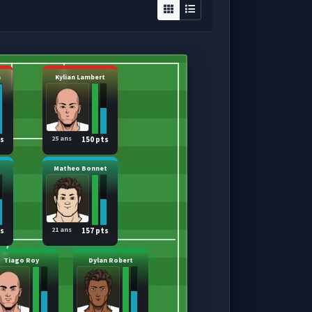
a
Kylian Lambert
25 ans
ts
150 pts
Matheo Bonnet
21 ans
ts
157 pts
Tiago Roy
Dylan Robert