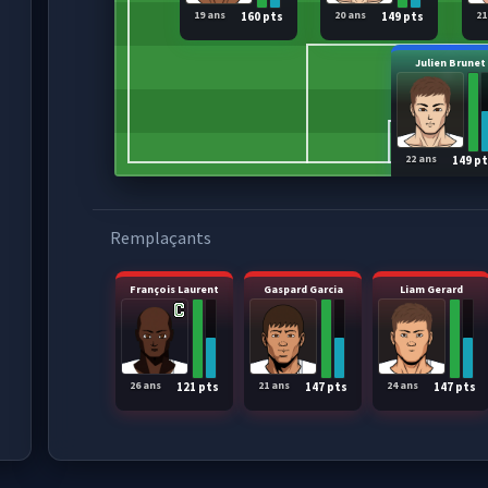
19 ans
20 ans
21
160 pts
149 pts
Julien Brunet
22 ans
149 p
Remplaçants
François Laurent
Gaspard Garcia
Liam Gerard
26 ans
21 ans
24 ans
121 pts
147 pts
147 pts