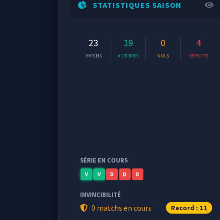
STATISTIQUES SAISON
23
19
0
4
MATCHS
VICTOIRES
NULS
DÉFAITES
SÉRIE EN COURS
V
V
D
D
D
INVINCIBILITÉ
0 matchs en cours
Record : 11