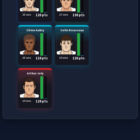
25 ans
27 ans
120 pts
130 pts
Côme Aubry
Colin Rousseau
25 ans
19 ans
124 pts
126 pts
Arthur Joly
24 ans
129 pts