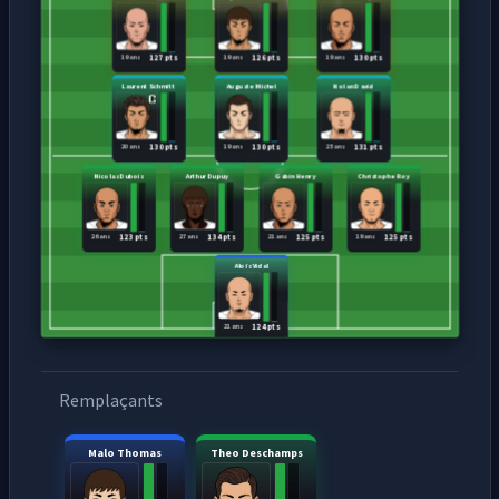
19 ans
19 ans
19 ans
127 pts
126 pts
130 pts
Laurent Schmitt
Auguste Michel
Nolan David
20 ans
19 ans
25 ans
130 pts
130 pts
131 pts
Nicolas Dubois
Arthur Dupuy
Gabin Henry
Christophe Roy
26 ans
27 ans
21 ans
19 ans
123 pts
134 pts
125 pts
125 pts
Aloïs Vidal
21 ans
124 pts
Remplaçants
Malo Thomas
Theo Deschamps