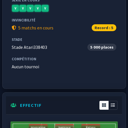
SÉRIE EN COURS
V
V
V
V
V
INVINCIBILITÉ
5 matchs en cours
Record : 5
STADE
Stade Atari338403
5 000 places
COMPÉTITION
Aucun tournoi
EFFECTIF
Antonin Lefebvre
Quentin Lucas
Maël Leroy